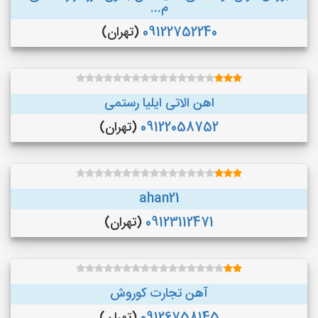
م...
09122752240
(تهران)
اهن الاتی ایلیا رستمی
09122058752
(تهران)
ahan21
09123112471
(تهران)
آهن تجارت کوروش