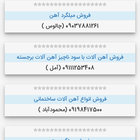
فروش میلگرد آهن
09037881261 (چالوس )
فروش آهن آلات با سود ناچیز آهن آلات برجسته
09111253408 (آمل )
فروش انواع آهن آلات ساختمانی
09198417500 (محمودآباد )