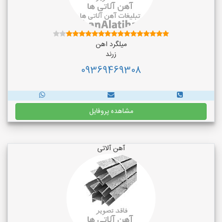
میلگرد اهن
زرند
09369469308
مشاهده پروفایل
آهن آلاتی