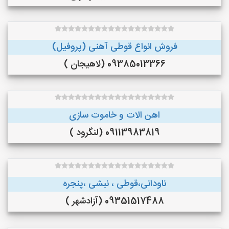
فروش انواع قوطی آهنی (پروفیل)
09385013366 (لاهیجان )
اهن الات و خاموت سازی
09113983819 (لنگرود )
ناودانی،قوطی ، نبشی ،پنجره
09351517488 (آزادشهر )