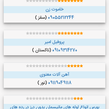
خاموت زن
09055212244
(سقز )
پروفیل امیر
09109314270
(تاکستان )
آهن آلات معنوی
09119049118
(نور )
بورس انواع لوله های مانیسمان بدون درز در رده های