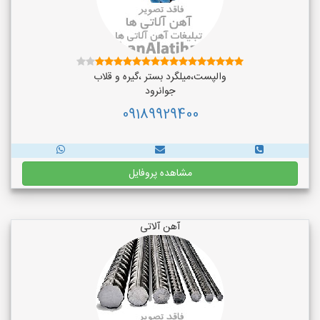
والپست،میلگرد بستر ،گیره و قلاب
جوانرود
09189929400
مشاهده پروفایل
آهن آلاتی