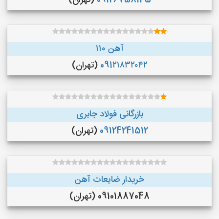
09126758145
(تهران)
آهن ۱۱۰
091۲۱۸۳۲۰۴۲
(تهران)
بازرگانی فولاد جابری
09124241512
(تهران)
خریدار ضایعات آهن
09101887048 (تهران)