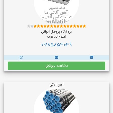
فروشگاه پروفیل ایوانی
اسلام‌آباد غرب
09185853039
مشاهده پروفایل
آهن آلاتی