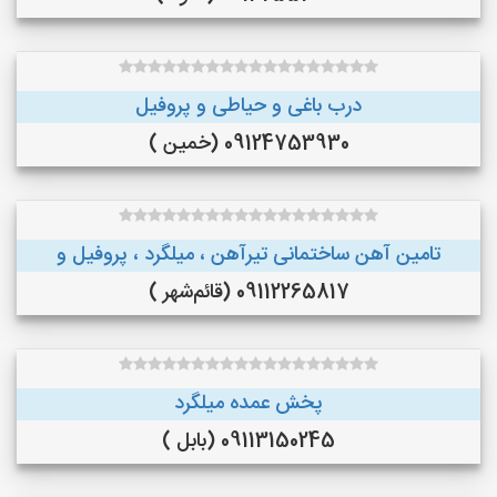
درب باغی و حیاطی و پروفیل
09124753930 (خمین )
تامین آهن ساختمانی تیرآهن ، میلگرد ، پروفیل و
09112265817 (قائم‌شهر )
پخش عمده میلگرد
09113150245 (بابل )