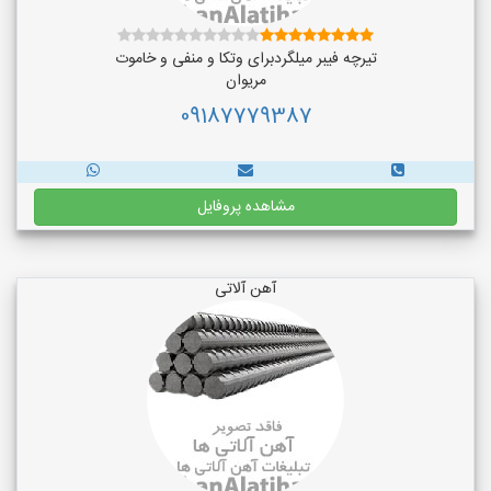
تیرچه فیبر میلگردبرای وتکا و منفی و خاموت
مریوان
09187779387
مشاهده پروفایل
آهن آلاتی