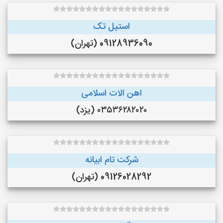
استیل تک
09128936090 (تهران)
اهن الات اسلامی
۰۳۵۳۶۲۸۲۰۲۰ (یزد)
شرکت تام ابیانه
09126028292 (تهران)