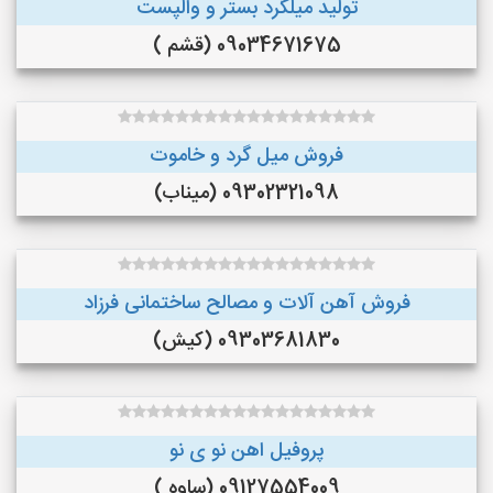
تولید میلگرد بستر و والپست
09034671675 (قشم )
فروش میل گرد و خاموت
09302321098 (میناب)
فروش آهن آلات و مصالح ساختمانی فرزاد
09303681830 (کیش)
پروفیل اهن نو ی نو
09127554009 (ساوه )