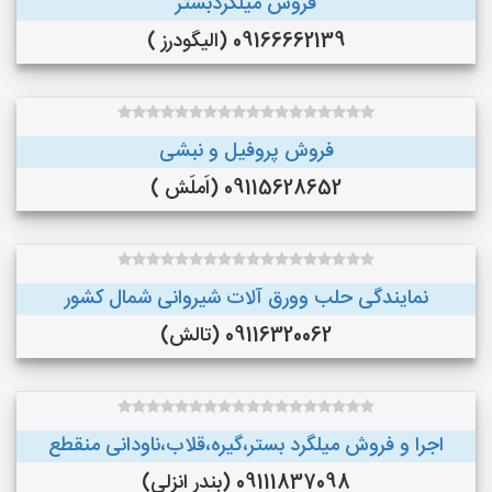
فروش میلگردبستر
09166662139 (الیگودرز )
فروش پروفیل و نبشی
09115628652 (اَملَش )
نمایندگی حلب وورق آلات شیروانی شمال کشور
09116320062 (تالش)
اجرا و فروش میلگرد بستر،گیره،قلاب،ناودانی منقطع
09111837098 (بندر انزلی)