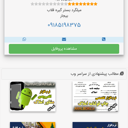
میلگرد بستر گیره قلاب
بیجار
09185198375
مشاهده پروفایل
مطالب پیشنهادی از سراسر وب