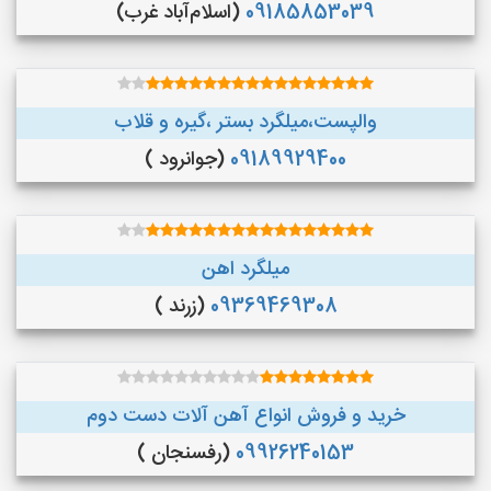
09185853039
(اسلام‌آباد غرب)
والپست،میلگرد بستر ،گیره و قلاب
09189929400
(جوانرود )
میلگرد اهن
09369469308
(زرند )
خرید و فروش انواع آهن آلات دست دوم
09926240153
(رفسنجان )