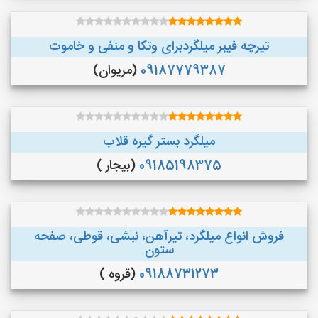
تیرچه فیبر میلگردبرای وتکا و منفی و خاموت
09187779387
(مریوان)
میلگرد بستر گیره قلاب
09185198375
(بیجار )
فروش انواع میلگرد، تیرآهن، نبشی، قوطی، صفحه
ستون
09188731273
(قروه )