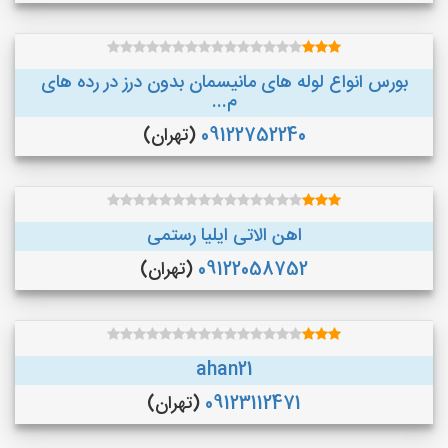
بورس انواع لوله های مانیسمان بدون درز در رده های
م...
09122752240
(تهران)
اهن الاتی ایلیا رستمی
09122058752
(تهران)
ahan21
09123112471
(تهران)