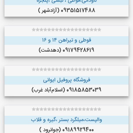
ناودانی،قوطی ، نبشی ،پنجره
09351517488 (آزادشهر )
قوطی و تیراهن ۱۴ و ۱۶
09179428619 (دهدشت)
فروشگاه پروفیل ایوانی
09185853039 (اسلام‌آباد غرب)
والپست،میلگرد بستر ،گیره و قلاب
09189929400 (جوانرود )