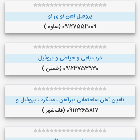
پروفیل اهن نو ی نو
09127554009 (ساوه )
درب باغی و حیاطی و پروفیل
09124753930 (خمین )
تامین آهن ساختمانی تیرآهن ، میلگرد ، پروفیل و
09112265817 (قائم‌شهر )