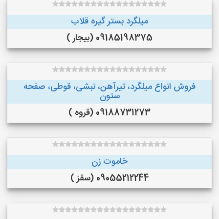
میلگرد بستر گیره قلاب
09185198375 (بیجار )
فروش انواع میلگرد، تیرآهن، نبشی، قوطی، صفحه
ستون
09188731273 (قروه )
خاموت زن
09055212244 (سقز )