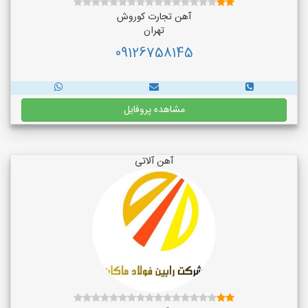
آهن تجارت کوروش
تهران
09126758145
مشاهده پروفایل
آهن آلاتی