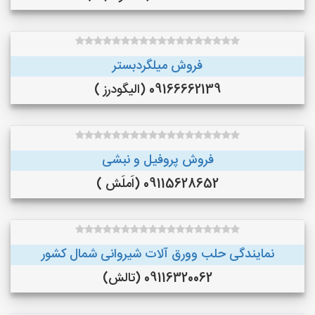
فروش میلگردبستر
09166662139 (الیگودرز )
فروش پروفیل و نبشی
09115628652 (اَملَش )
نمایندگی حلب وورق آلات شیروانی شمال کشور
09116320062 (تالش)