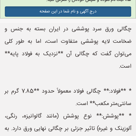
ها» ثبت نام نموده و سپس خودتان را معرفی کنید.
درج آگهی و نام شما در این صفحه
چگالی ورق سرد پوششی در ایران بسته به جنس و
ضخامت لایه پوششی متفاوت است، اما به طور کلی
می‌توان گفت که چگالی آن **نزدیک به فولاد پایه**
است.
* **فولاد:** چگالی فولاد معمولاً حدود **7.85 گرم بر
سانتی‌متر مکعب** است.
* **پوشش:** نوع پوشش (مانند گالوانیزه، رنگی،
آلوزینک و غیره) تاثیر جزئی بر چگالی نهایی ورق دارد. به