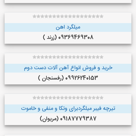
میلگرد اهن
09369469308 (زرند )
خرید و فروش انواع آهن آلات دست دوم
09926240153 (رفسنجان )
تیرچه فیبر میلگردبرای وتکا و منفی و خاموت
09187779387 (مریوان)