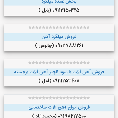
پخش عمده میلگرد
09113150245 (بابل )
فروش میلگرد آهن
09037881261 (چالوس )
فروش آهن آلات با سود ناچیز آهن آلات برجسته
09111253408 (آمل )
فروش انواع آهن آلات ساختمانی
09198417500 (محمودآباد )