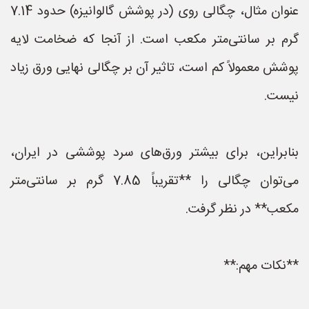
عنوان مثال، چگالی روی (در پوشش گالوانیزه) حدود 7.14
گرم بر سانتی‌متر مکعب است. از آنجا که ضخامت لایه
پوشش معمولاً کم است، تاثیر آن بر چگالی نهایی ورق زیاد
نیست.
بنابراین، برای بیشتر ورق‌های سرد پوششی در ایران،
می‌توان چگالی را **تقریباً 7.85 گرم بر سانتی‌متر
مکعب** در نظر گرفت.
**نکات مهم:**