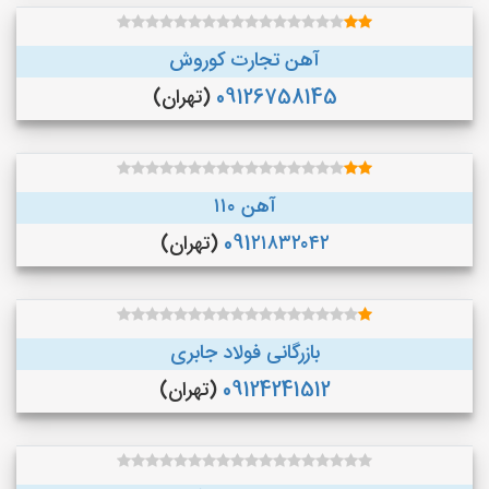
آهن تجارت کوروش
09126758145
(تهران)
آهن ۱۱۰
091۲۱۸۳۲۰۴۲
(تهران)
بازرگانی فولاد جابری
09124241512
(تهران)