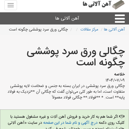
منوی
سایت
آهن
آهن آلاتی ها
آلاتی
ها
آهن آلاتی ها
مرکز مقالات
چگالی ورق سرد پوششی چگونه است
میلگرد نبشی،مفتول
چگالی ورق سرد پوششی
ورق
چگونه است
لوله و اتصالات
خلاصه
1404/07/09
چگالی ورق سرد پوششی در ایران بسته به جنس و ضخامت لایه پوششی
سایر آهن آلات
متفاوت است، اما به طور کلی می‌توان گفت که چگالی آن **نزدیک به فولاد
پایه** است. * **فولاد:** چگالی فولاد معمولاً
آهن آلاتی های شهرها
اگر شما هم به کار خرید و فروش آهن آلات و غیره مشغول هستید با
کلیک روی دکمه
درج آگهی و نام شما در این صفحه
در سایت «آهن آلاتی