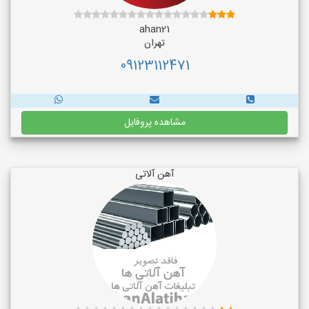
ahan21
تهران
09123112471
مشاهده پروفایل
آهن آلاتی