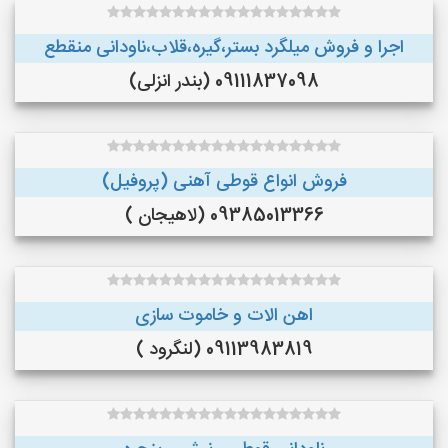
اجرا و فروش میلگرد بستر،گیره،قلاب،ناودانی منقطع
09111837098 (بندر انزلی)
فروش انواع قوطی آهنی (پروفیل)
09385013366 (لاهیجان )
اهن الات و خاموت سازی
09113983819 (لنگرود )