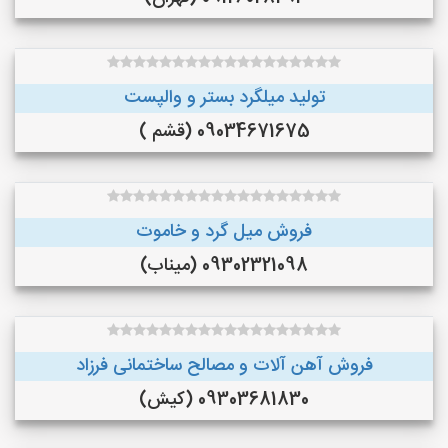
تولید میلگرد بستر و والپست
09034671675 (قشم )
فروش میل گرد و خاموت
09302321098 (میناب)
فروش آهن آلات و مصالح ساختمانی فرزاد
09303681830 (کیش)