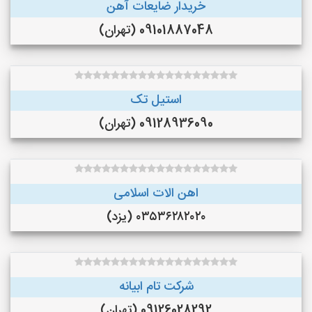
خریدار ضایعات آهن
09101887048 (تهران)
استیل تک
09128936090 (تهران)
اهن الات اسلامی
۰۳۵۳۶۲۸۲۰۲۰ (یزد)
شرکت تام ابیانه
09126028292 (تهران)