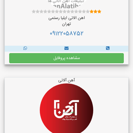
اهن الاتی ایلیا رستمی
تهران
09122058752
مشاهده پروفایل
آهن آلاتی