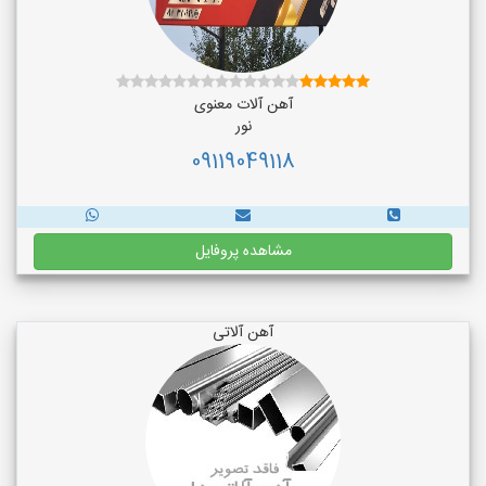
آهن آلات معنوی
نور
09119049118
مشاهده پروفایل
آهن آلاتی