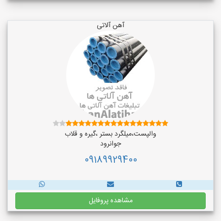
آهن آلاتی
والپست،میلگرد بستر ،گیره و قلاب
جوانرود
09189929400
مشاهده پروفایل