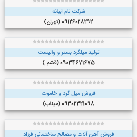
شرکت تام ابیانه
09126028292 (تهران)
تولید میلگرد بستر و والپست
09034671675 (قشم )
فروش میل گرد و خاموت
09302321098 (میناب)
فروش آهن آلات و مصالح ساختمانی فرزاد