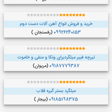
خرید و فروش انواع آهن آلات دست دوم
09926240153
(رفسنجان )
تیرچه فیبر میلگردبرای وتکا و منفی و خاموت
09187779387
(مریوان)
میلگرد بستر گیره قلاب
09185198375
(بیجار )