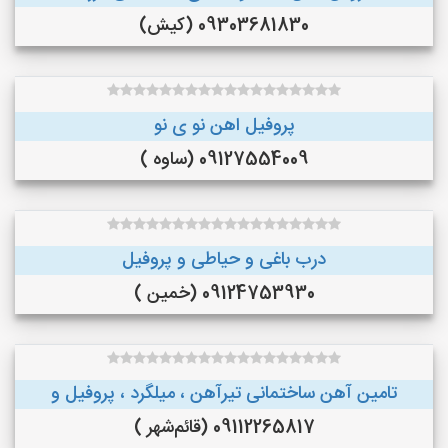
09303681830 (کیش)
پروفیل اهن نو ی نو
09127554009 (ساوه )
درب باغی و حیاطی و پروفیل
09124753930 (خمین )
تامین آهن ساختمانی تیرآهن ، میلگرد ، پروفیل و
09112265817 (قائم‌شهر )