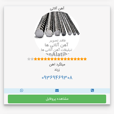
آهن آلاتی
میلگرد اهن
زرند
09369469308
مشاهده پروفایل