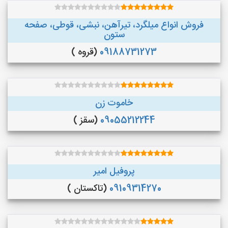
فروش انواع میلگرد، تیرآهن، نبشی، قوطی، صفحه
ستون
09188731273
(قروه )
خاموت زن
09055212244
(سقز )
پروفیل امیر
09109314270
(تاکستان )