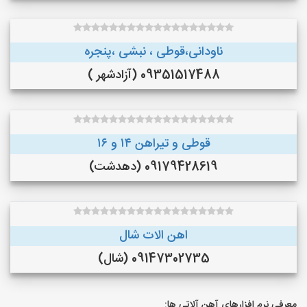
ناودانی،قوطی ، نبشی ،پنجره
09351517488 (آزادشهر )
قوطی و تیراهن ۱۴ و ۱۶
09179428619 (دهدشت)
اهن الات شال
09147302735 (شال)
معرفی نرم افزارهای آهن آلاتی ها: