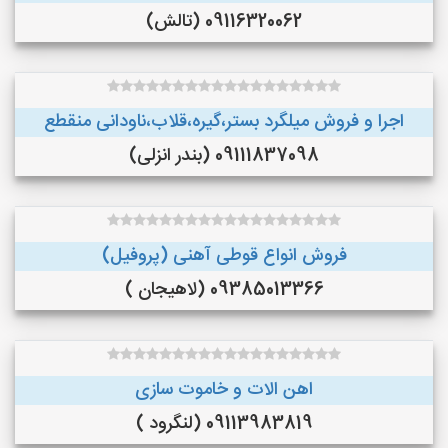
09116320062 (تالش)
اجرا و فروش میلگرد بستر،گیره،قلاب،ناودانی منقطع
09111837098 (بندر انزلی)
فروش انواع قوطی آهنی (پروفیل)
09385013366 (لاهیجان )
اهن الات و خاموت سازی
09113983819 (لنگرود )