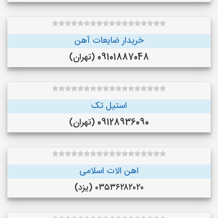
خریدار ضایعات آهن
09101887048 (تهران)
استیل تک
09128936090 (تهران)
اهن الات اسلامی
۰۳۵۳۶۲۸۲۰۲۰ (یزد)