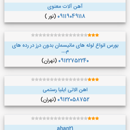
آهن آلات معنوی
09119049118
(نور )
بورس انواع لوله های مانیسمان بدون درز در رده های
م...
09122752240
(تهران)
اهن الاتی ایلیا رستمی
09122058752
(تهران)
ahan21