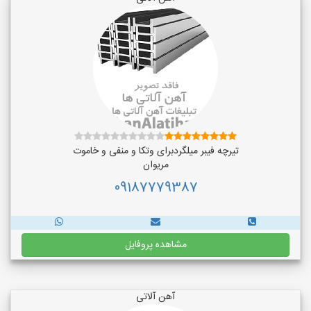
تیرچه فیبر میلگردبرای وتکا و منفی و خاموت
مریوان
09187779387
مشاهده پروفایل
آهن آلاتی