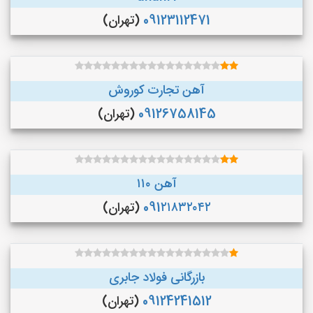
09123112471
(تهران)
آهن تجارت کوروش
09126758145
(تهران)
آهن ۱۱۰
091۲۱۸۳۲۰۴۲
(تهران)
بازرگانی فولاد جابری
09124241512
(تهران)