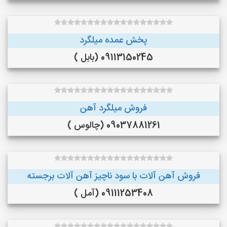
پخش عمده میلگرد
09113150245 (بابل )
فروش میلگرد آهن
09037881261 (چالوس )
فروش آهن آلات با سود ناچیز آهن آلات برجسته
09111253408 (آمل )