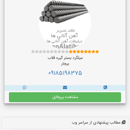
میلگرد بستر گیره قلاب
بیجار
09185198375
مشاهده پروفایل
مطالب پیشنهادی از سراسر وب