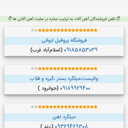
تلفن فروشندگان آهن آلات به ترتیب ستاره در سایت آهن آلاتی ها
فروشگاه پروفیل ایوانی
09185853039
(اسلام‌آباد غرب)
والپست،میلگرد بستر ،گیره و قلاب
09189929400
(جوانرود )
میلگرد اهن
09369469308
(زرند )