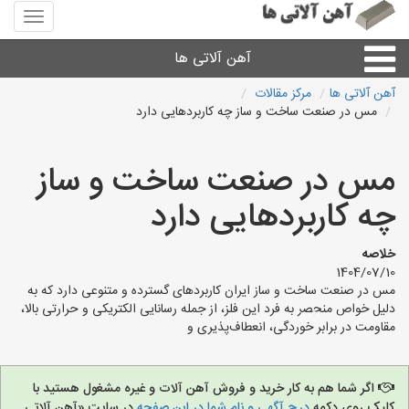
منوی
سایت
آهن
آهن آلاتی ها
آلاتی
ها
آهن آلاتی ها
مرکز مقالات
مس در صنعت ساخت و ساز چه کاربردهایی دارد
میلگرد نبشی،مفتول
مس در صنعت ساخت و ساز
ورق
چه کاربردهایی دارد
لوله و اتصالات
خلاصه
1404/07/10
سایر آهن آلات
مس در صنعت ساخت و ساز ایران کاربردهای گسترده و متنوعی دارد که به
دلیل خواص منحصر به فرد این فلز، از جمله رسانایی الکتریکی و حرارتی بالا،
مقاومت در برابر خوردگی، انعطاف‌پذیری و
آهن آلاتی های شهرها
اگر شما هم به کار خرید و فروش آهن آلات و غیره مشغول هستید با
کلیک روی دکمه
درج آگهی و نام شما در این صفحه
در سایت «آهن آلاتی