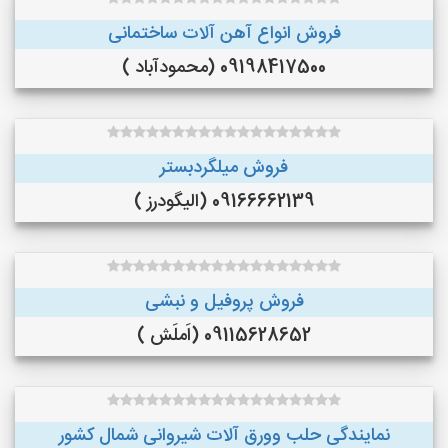
فروش انواع آهن آلات ساختمانی
09198417500 (محمودآباد )
فروش میلگردبستر
09166662139 (الیگودرز )
فروش پروفیل و نبشی
09115628652 (اَملَش )
نمایندگی حلب وورق آلات شیروانی شمال کشور