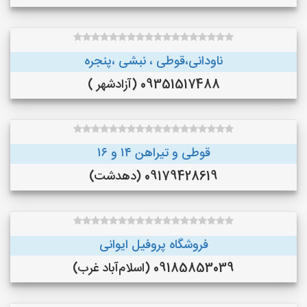
ناودانی،قوطی ، نبشی ،پنجره
09351517488 (آزادشهر )
قوطی و تیراهن ۱۴ و ۱۶
09179428619 (دهدشت)
فروشگاه پروفیل ایوانی
09185853039 (اسلام‌آباد غرب)