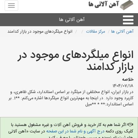
منوی
سایت
آهن
آهن آلاتی ها
آلاتی
ها
آهن آلاتی ها
مرکز مقالات
انواع میلگردهای موجود در بازار کدامند
میلگرد نبشی،مفتول
انواع میلگردهای موجود در
ورق
بازار کدامند
لوله و اتصالات
خلاصه
1404/07/18
در بازار ایران، انواع مختلفی از میلگرد بر اساس استاندارد، شکل ظاهری، و
سایر آهن آلات
کاربرد وجود دارد. در اینجا به مهم‌ترین انواع میلگردها اشاره می‌کنم: **1. بر
اساس استاندارد:** * **میل
آهن آلاتی های شهرها
اگر شما هم به کار خرید و فروش آهن آلات و غیره مشغول هستید با
کلیک روی دکمه
درج آگهی و نام شما در این صفحه
در سایت «آهن آلاتی