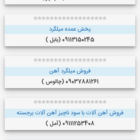
پخش عمده میلگرد
09113150245 (بابل )
فروش میلگرد آهن
09037881261 (چالوس )
فروش آهن آلات با سود ناچیز آهن آلات برجسته
09111253408 (آمل )