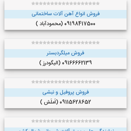
فروش انواع آهن آلات ساختمانی
09198417500 (محمودآباد )
فروش میلگردبستر
09166662139 (الیگودرز )
فروش پروفیل و نبشی
09115628652 (اَملَش )