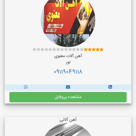
آهن آلات معنوی
نور
09119049118
مشاهده پروفایل
آهن آلاتی