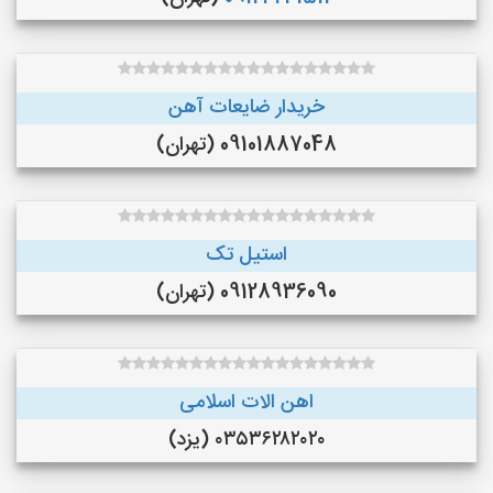
خریدار ضایعات آهن
09101887048 (تهران)
استیل تک
09128936090 (تهران)
اهن الات اسلامی
۰۳۵۳۶۲۸۲۰۲۰ (یزد)