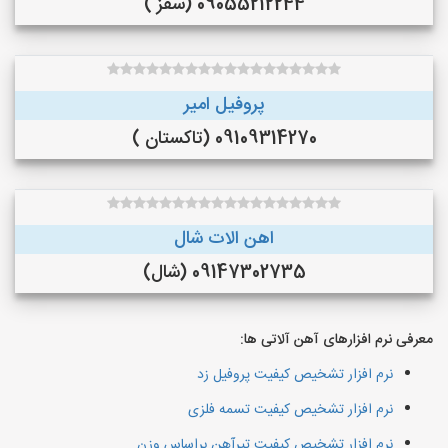
09055212244 (سقز )
پروفیل امیر
09109314270 (تاکستان )
اهن الات شال
09147302735 (شال)
معرفی نرم افزارهای آهن آلاتی ها:
نرم افزار تشخیص کیفیت پروفیل زد
نرم افزار تشخیص کیفیت تسمه فلزی
نرم افزار تشخیص کیفیت تیرآهن براساس وزن