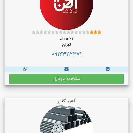
ahan21
تهران
09123112471
مشاهده پروفایل
آهن آلاتی