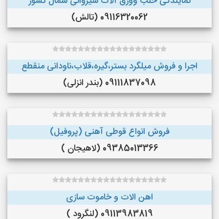
نمایندگی حلب وورق آلات شیروانی شمال کشور
09116320062 (تالش)
اجرا و فروش میلگرد بستر،گیره،قلاب،ناودانی منقطع
09111837098 (بندر انزلی)
فروش انواع قوطی آهنی (پروفیل)
09385013366 (لاهیجان )
اهن الات و خاموت سازی
09113983819 (لنگرود )