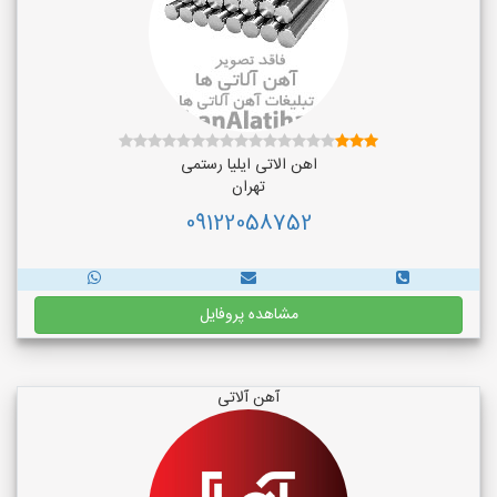
اهن الاتی ایلیا رستمی
تهران
09122058752
مشاهده پروفایل
آهن آلاتی