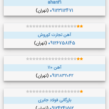
ahan21
09123112471
(تهران)
آهن تجارت کوروش
09126758145
(تهران)
آهن ۱۱۰
091۲۱۸۳۲۰۴۲
(تهران)
بازرگانی فولاد جابری
09124241512
(تهران)