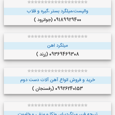
والپست،میلگرد بستر ،گیره و قلاب
09189929400 (جوانرود )
میلگرد اهن
09369469308 (زرند )
خرید و فروش انواع آهن آلات دست دوم
09926240153 (رفسنجان )
تیرچه فیبر میلگردبرای وتکا و منفی و خاموت