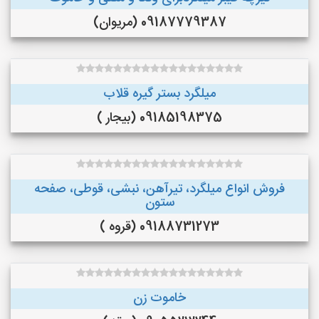
09187779387 (مریوان)
میلگرد بستر گیره قلاب
09185198375 (بیجار )
فروش انواع میلگرد، تیرآهن، نبشی، قوطی، صفحه
ستون
09188731273 (قروه )
خاموت زن