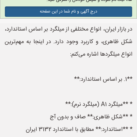
ها» ثبت نام نموده و سپس خودتان را معرفی کنید.
درج آگهی و نام شما در این صفحه
در بازار ایران، انواع مختلفی از میلگرد بر اساس استاندارد،
شکل ظاهری، و کاربرد وجود دارد. در اینجا به مهم‌ترین
انواع میلگردها اشاره می‌کنم:
**1. بر اساس استاندارد:**
* **میلگرد A1 (میلگرد نرم):**
* **شکل ظاهری:** صاف و بدون آج
* **استاندارد:** مطابق با استاندارد 3132 ایران