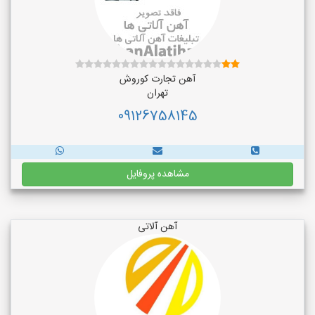
آهن تجارت کوروش
تهران
09126758145
مشاهده پروفایل
آهن آلاتی