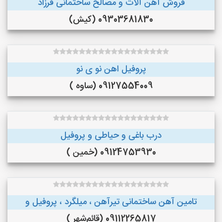
فروش آهن آلات و مصالح ساختمانی فرزاد
09303681830 (کیش)
پروفیل اهن نو ی نو
09127554009 (ساوه )
درب باغی و حیاطی و پروفیل
09124753930 (خمین )
تامین آهن ساختمانی تیرآهن ، میلگرد ، پروفیل و
09112265817 (قائم‌شهر )