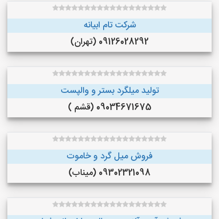
شرکت تام ابیانه
09126028292 (تهران)
تولید میلگرد بستر و والپست
09034671675 (قشم )
فروش میل گرد و خاموت
09302321098 (میناب)