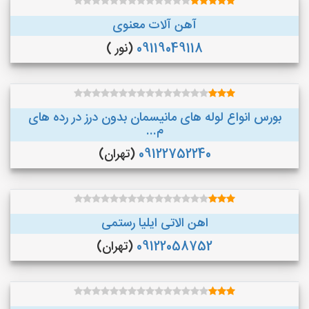
آهن آلات معنوی
09119049118
(نور )
بورس انواع لوله های مانیسمان بدون درز در رده های
م...
09122752240
(تهران)
اهن الاتی ایلیا رستمی
09122058752
(تهران)