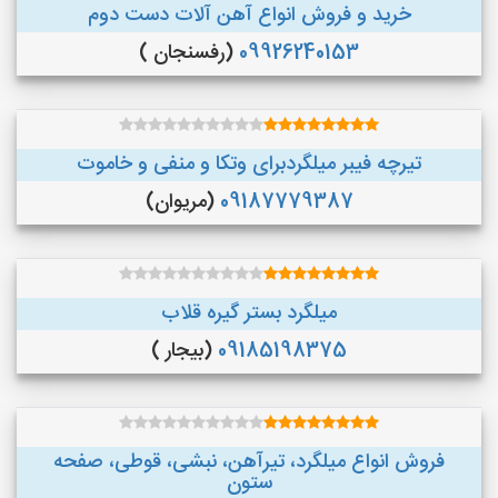
خرید و فروش انواع آهن آلات دست دوم
09926240153
(رفسنجان )
تیرچه فیبر میلگردبرای وتکا و منفی و خاموت
09187779387
(مریوان)
میلگرد بستر گیره قلاب
09185198375
(بیجار )
فروش انواع میلگرد، تیرآهن، نبشی، قوطی، صفحه
ستون