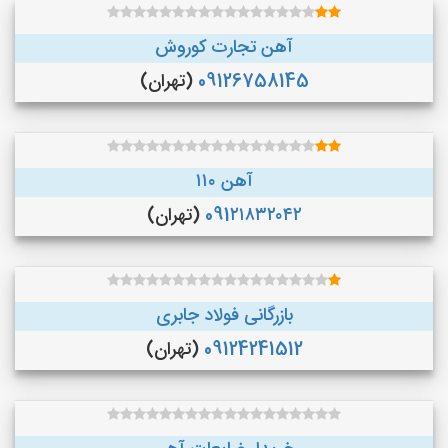
آهن تجارت کوروش
09126758145
(تهران)
آهن ۱۱۰
091۲۱۸۳۲۰۴۲
(تهران)
بازرگانی فولاد جابری
09124241512
(تهران)