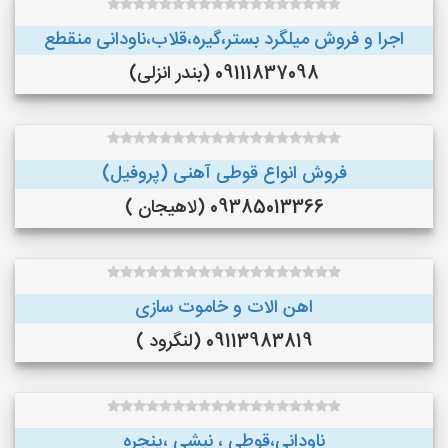
اجرا و فروش میلگرد بستر،گیره،قلاب،ناودانی منقطع
09111837098 (بندر انزلی)
فروش انواع قوطی آهنی (پروفیل)
09385013366 (لاهیجان )
اهن الات و خاموت سازی
09113983819 (لنگرود )
ناودانی،قوطی ، نبشی ،پنجره