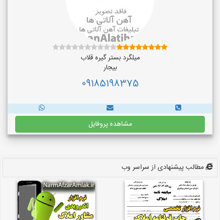
میلگرد بستر گیره قلاب
بیجار
09185198375
مشاهده پروفایل
مطالب پیشنهادی از سراسر وب