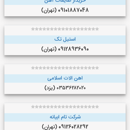
خریدار ضایعات آهن
09101887048 (تهران)
استیل تک
09128936090 (تهران)
اهن الات اسلامی
۰۳۵۳۶۲۸۲۰۲۰ (یزد)
شرکت تام ابیانه
09126028292 (تهران)