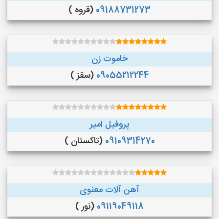
09188731273
(قروه )
خاموت زن
09055212244
(سقز )
پروفیل امیر
09109314270
(تاکستان )
آهن آلات معنوی
09119049118
(نور )