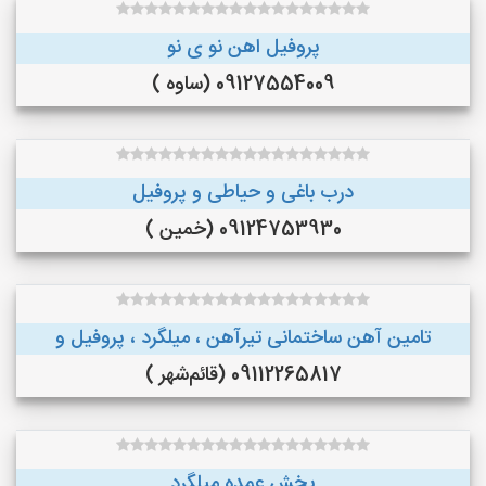
پروفیل اهن نو ی نو
09127554009 (ساوه )
درب باغی و حیاطی و پروفیل
09124753930 (خمین )
تامین آهن ساختمانی تیرآهن ، میلگرد ، پروفیل و
09112265817 (قائم‌شهر )
پخش عمده میلگرد