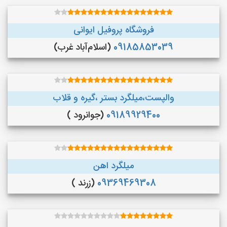
فروشگاه پروفیل ایوانی
09185853039
(اسلام‌آباد غرب)
والپست،میلگرد بستر ،گیره و قلاب
09189929400
(جوانرود )
میلگرد اهن
09369469308
(زرند )