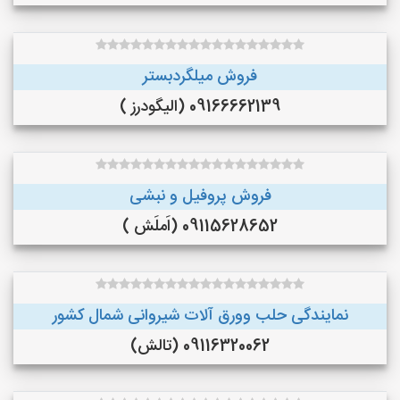
فروش میلگردبستر
09166662139 (الیگودرز )
فروش پروفیل و نبشی
09115628652 (اَملَش )
نمایندگی حلب وورق آلات شیروانی شمال کشور
09116320062 (تالش)