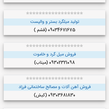
تولید میلگرد بستر و والپست
09034671675 (قشم )
فروش میل گرد و خاموت
09302321098 (میناب)
فروش آهن آلات و مصالح ساختمانی فرزاد
09303681830 (کیش)