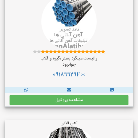
والپست،میلگرد بستر ،گیره و قلاب
جوانرود
09189929400
مشاهده پروفایل
آهن آلاتی