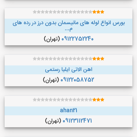
بورس انواع لوله های مانیسمان بدون درز در رده های
م...
09122752240
(تهران)
اهن الاتی ایلیا رستمی
09122058752
(تهران)
ahan21
09123112471
(تهران)