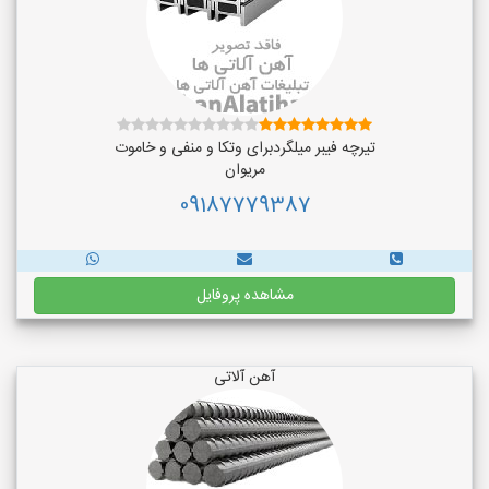
تیرچه فیبر میلگردبرای وتکا و منفی و خاموت
مریوان
09187779387
مشاهده پروفایل
آهن آلاتی