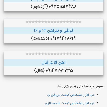
09351517488 (آزادشهر )
قوطی و تیراهن ۱۴ و ۱۶
09179428619 (دهدشت)
اهن الات شال
09147302735 (شال)
معرفی نرم افزارهای آهن آلاتی ها:
نرم افزار تشخیص کیفیت پروفیل زد
نرم افزار تشخیص کیفیت تسمه فلزی