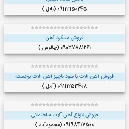
09113150245 (بابل )
فروش میلگرد آهن
09037881261 (چالوس )
فروش آهن آلات با سود ناچیز آهن آلات برجسته
09111253408 (آمل )
فروش انواع آهن آلات ساختمانی
09198417500 (محمودآباد )