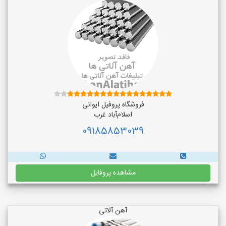
فروشگاه پروفیل ایوانی
اسلام‌آباد غرب
09185853039
مشاهده پروفایل
آهن آلاتی