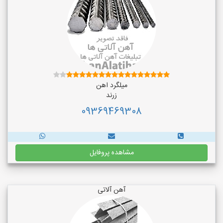
میلگرد اهن
زرند
09369469308
مشاهده پروفایل
آهن آلاتی