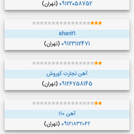
09122058752
(تهران)
ahan21
09123112471
(تهران)
آهن تجارت کوروش
09126758145
(تهران)
آهن ۱۱۰
091۲۱۸۳۲۰۴۲
(تهران)