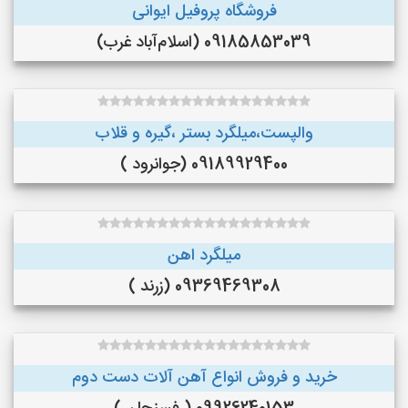
فروشگاه پروفیل ایوانی
09185853039 (اسلام‌آباد غرب)
والپست،میلگرد بستر ،گیره و قلاب
09189929400 (جوانرود )
میلگرد اهن
09369469308 (زرند )
خرید و فروش انواع آهن آلات دست دوم