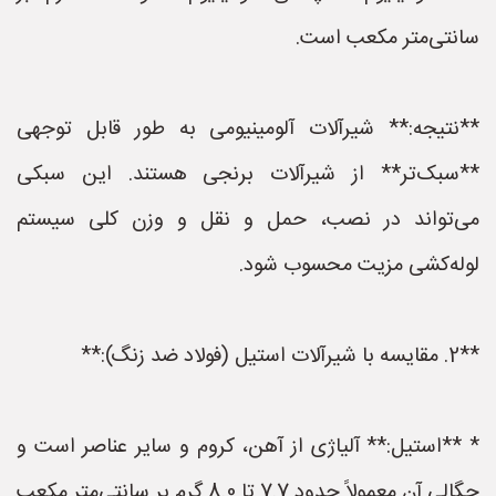
سانتی‌متر مکعب است.
**نتیجه:** شیرآلات آلومینیومی به طور قابل توجهی
**سبک‌تر** از شیرآلات برنجی هستند. این سبکی
می‌تواند در نصب، حمل و نقل و وزن کلی سیستم
لوله‌کشی مزیت محسوب شود.
**2. مقایسه با شیرآلات استیل (فولاد ضد زنگ):**
* **استیل:** آلیاژی از آهن، کروم و سایر عناصر است و
چگالی آن معمولاً حدود 7.7 تا 8.0 گرم بر سانتی‌متر مکعب