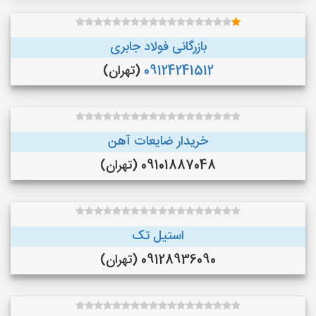
بازرگانی فولاد جابری
09124241512
(تهران)
خریدار ضایعات آهن
09101887048 (تهران)
استیل تک
09128936090 (تهران)