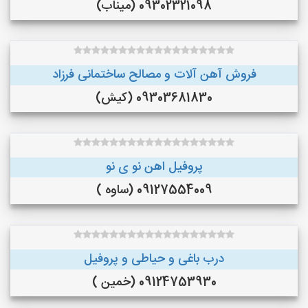
09302321098 (میناب)
فروش آهن آلات و مصالح ساختمانی فرزاد
09303681830 (کیش)
پروفیل اهن نو ی نو
09127554009 (ساوه )
درب باغی و حیاطی و پروفیل
09124753930 (خمین )