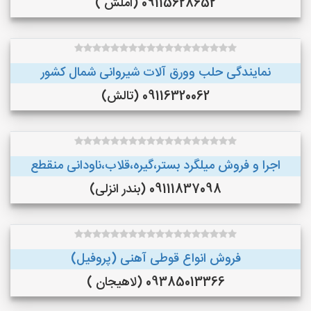
09115628652 (اَملَش )
نمایندگی حلب وورق آلات شیروانی شمال کشور
09116320062 (تالش)
اجرا و فروش میلگرد بستر،گیره،قلاب،ناودانی منقطع
09111837098 (بندر انزلی)
فروش انواع قوطی آهنی (پروفیل)
09385013366 (لاهیجان )