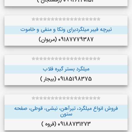
09926240153 (رفسنجان )
تیرچه فیبر میلگردبرای وتکا و منفی و خاموت
09187779387 (مریوان)
میلگرد بستر گیره قلاب
09185198375 (بیجار )
فروش انواع میلگرد، تیرآهن، نبشی، قوطی، صفحه
ستون
09188731273 (قروه )