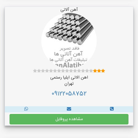
آهن آلاتی
اهن الاتی ایلیا رستمی
تهران
09122058752
مشاهده پروفایل