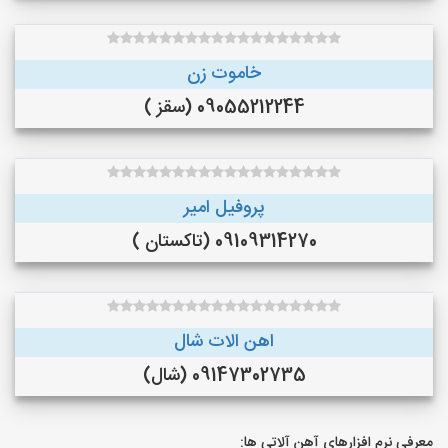
خاموت زن
09055212244 (سقز )
پروفیل امیر
09109314270 (تاکستان )
اهن الات شال
09147302735 (شال)
معرفی نرم افزارهای آهن آلاتی ها: