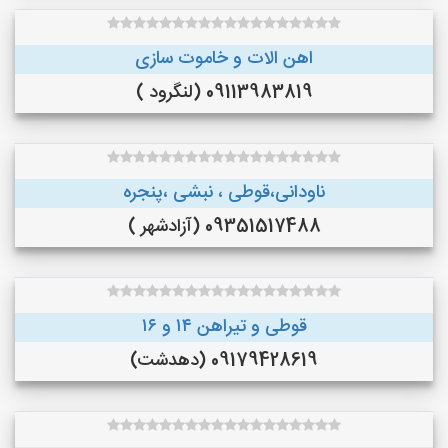
اهن الات و خاموت سازی
09113983819 (لنگرود )
ناودانی،قوطی ، نبشی ،پنجره
09351517488 (آزادشهر )
قوطی و تیراهن ۱۴ و ۱۶
09179428619 (دهدشت)