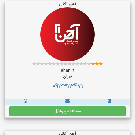
آهن آلاتی
ahan21
تهران
09123112471
مشاهده پروفایل
آهن آلاتی