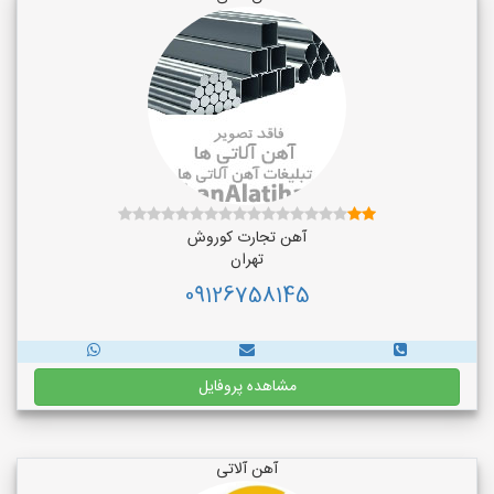
آهن تجارت کوروش
تهران
09126758145
مشاهده پروفایل
آهن آلاتی