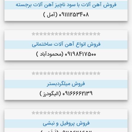
فروش آهن آلات با سود ناچیز آهن آلات برجسته
09111253408 (آمل )
فروش انواع آهن آلات ساختمانی
09198417500 (محمودآباد )
فروش میلگردبستر
09166662139 (الیگودرز )
فروش پروفیل و نبشی