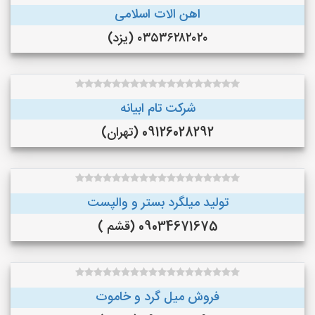
اهن الات اسلامی
۰۳۵۳۶۲۸۲۰۲۰ (یزد)
شرکت تام ابیانه
09126028292 (تهران)
تولید میلگرد بستر و والپست
09034671675 (قشم )
فروش میل گرد و خاموت