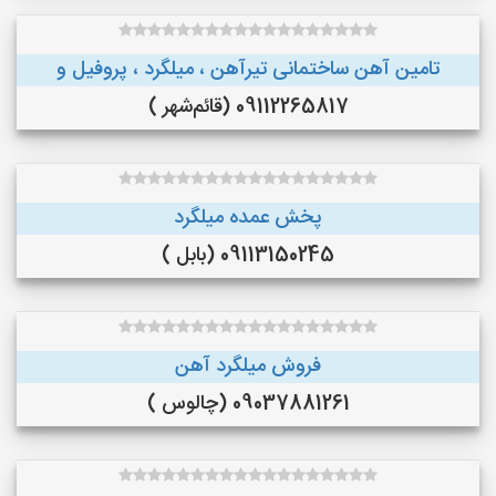
تامین آهن ساختمانی تیرآهن ، میلگرد ، پروفیل و
09112265817 (قائم‌شهر )
پخش عمده میلگرد
09113150245 (بابل )
فروش میلگرد آهن
09037881261 (چالوس )