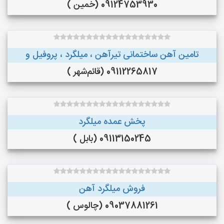
09124753930 (خمین )
تامین آهن ساختمانی تیرآهن ، میلگرد ، پروفیل و
09112265817 (قائم‌شهر )
پخش عمده میلگرد
09113150245 (بابل )
فروش میلگرد آهن
09037881261 (چالوس )