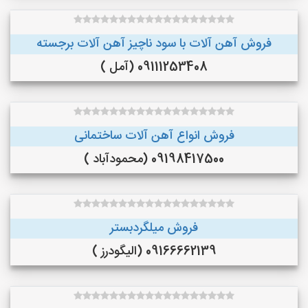
فروش آهن آلات با سود ناچیز آهن آلات برجسته
09111253408 (آمل )
فروش انواع آهن آلات ساختمانی
09198417500 (محمودآباد )
فروش میلگردبستر
09166662139 (الیگودرز )