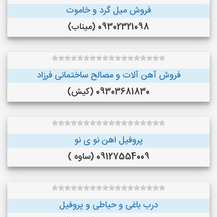
فروش میل گرد و خاموت
09302321098 (میناب)
فروش آهن آلات و مصالح ساختمانی فرزاد
09303681830 (کیش)
پروفیل اهن نو ی نو
09127554009 (ساوه )
درب باغی و حیاطی و پروفیل