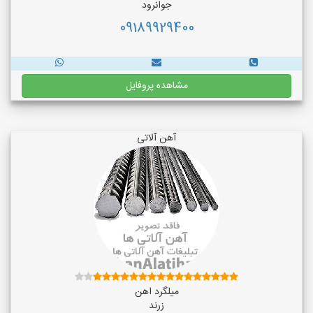
جوانرود
09189929400
مشاهده پروفایل
آهن آلاتی
میلگرد اهن
زرند