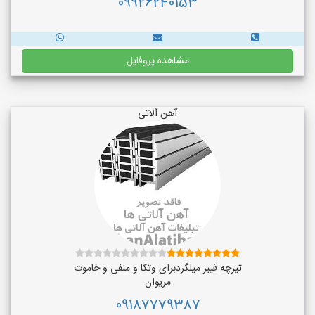
09926240153
مشاهده پروفایل
آهن آلاتی
تیرچه فیبر میلگردبرای وتکا و منفی و خاموت
مریوان
09187779387