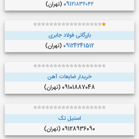
091۲۱۸۳۲۰۴۲
(تهران)
بازرگانی فولاد جابری
09124241512
(تهران)
خریدار ضایعات آهن
09101887048 (تهران)
استیل تک
09128936090 (تهران)