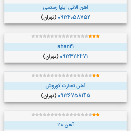
اهن الاتی ایلیا رستمی
09122058752
(تهران)
ahan21
09123112471
(تهران)
آهن تجارت کوروش
09126758145
(تهران)
آهن ۱۱۰