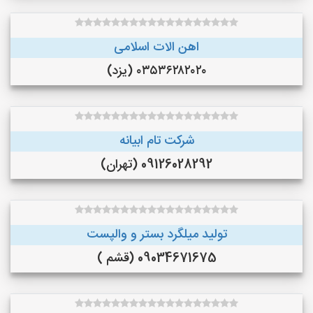
اهن الات اسلامی
۰۳۵۳۶۲۸۲۰۲۰ (یزد)
شرکت تام ابیانه
09126028292 (تهران)
تولید میلگرد بستر و والپست
09034671675 (قشم )