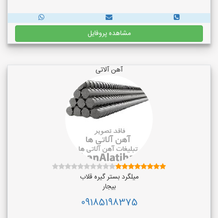
مشاهده پروفایل
آهن آلاتی
میلگرد بستر گیره قلاب
بیجار
09185198375