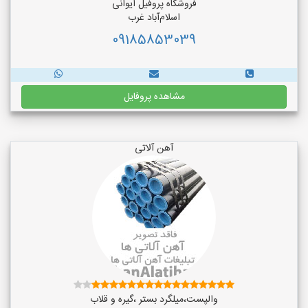
فروشگاه پروفیل ایوانی
اسلام‌آباد غرب
09185853039
مشاهده پروفایل
آهن آلاتی
والپست،میلگرد بستر ،گیره و قلاب