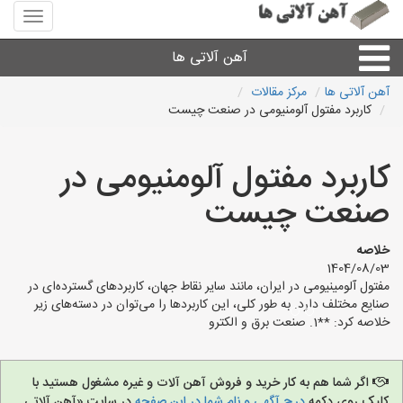
منوی
سایت
آهن
آهن آلاتی ها
آلاتی
ها
آهن آلاتی ها
مرکز مقالات
کاربرد مفتول آلومنیومی در صنعت چیست
میلگرد نبشی،مفتول
کاربرد مفتول آلومنیومی در
ورق
صنعت چیست
لوله و اتصالات
خلاصه
1404/08/03
سایر آهن آلات
مفتول آلومینیومی در ایران، مانند سایر نقاط جهان، کاربردهای گسترده‌ای در
صنایع مختلف دارد. به طور کلی، این کاربردها را می‌توان در دسته‌های زیر
خلاصه کرد: **1. صنعت برق و الکترو
آهن آلاتی های شهرها
اگر شما هم به کار خرید و فروش آهن آلات و غیره مشغول هستید با
کلیک روی دکمه
درج آگهی و نام شما در این صفحه
در سایت «آهن آلاتی