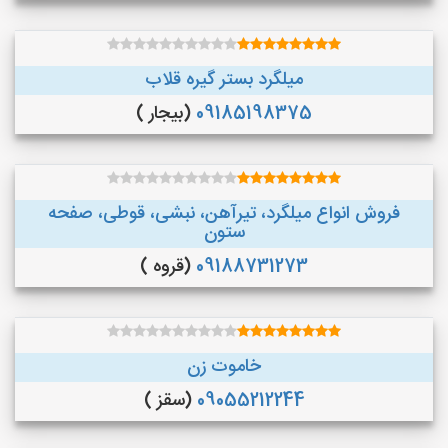
میلگرد بستر گیره قلاب
09185198375
(بیجار )
فروش انواع میلگرد، تیرآهن، نبشی، قوطی، صفحه
ستون
09188731273
(قروه )
خاموت زن
09055212244
(سقز )