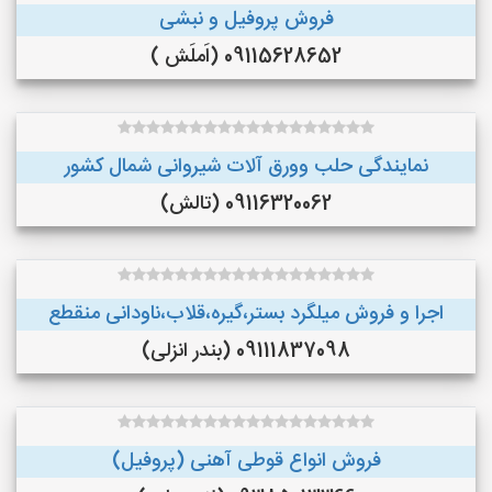
فروش پروفیل و نبشی
09115628652 (اَملَش )
نمایندگی حلب وورق آلات شیروانی شمال کشور
09116320062 (تالش)
اجرا و فروش میلگرد بستر،گیره،قلاب،ناودانی منقطع
09111837098 (بندر انزلی)
فروش انواع قوطی آهنی (پروفیل)