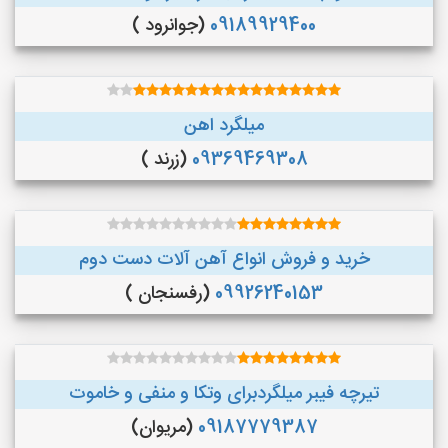
09189929400
(جوانرود )
میلگرد اهن
09369469308
(زرند )
خرید و فروش انواع آهن آلات دست دوم
09926240153
(رفسنجان )
تیرچه فیبر میلگردبرای وتکا و منفی و خاموت
09187779387
(مریوان)