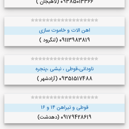
09385013366 (لاهیجان )
اهن الات و خاموت سازی
09113983819 (لنگرود )
ناودانی،قوطی ، نبشی ،پنجره
09351517488 (آزادشهر )
قوطی و تیراهن ۱۴ و ۱۶
09179428619 (دهدشت)