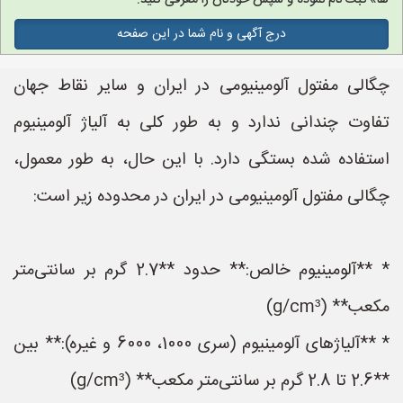
ها» ثبت نام نموده و سپس خودتان را معرفی کنید.
درج آگهی و نام شما در این صفحه
چگالی مفتول آلومینیومی در ایران و سایر نقاط جهان
تفاوت چندانی ندارد و به طور کلی به آلیاژ آلومینیوم
استفاده شده بستگی دارد. با این حال، به طور معمول،
چگالی مفتول آلومینیومی در ایران در محدوده زیر است:
* **آلومینیوم خالص:** حدود **2.7 گرم بر سانتی‌متر
مکعب** (g/cm³)
* **آلیاژهای آلومینیوم (سری 1000، 6000 و غیره):** بین
**2.6 تا 2.8 گرم بر سانتی‌متر مکعب** (g/cm³)