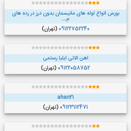
بورس انواع لوله های مانیسمان بدون درز در رده های
م...
09122752240
(تهران)
اهن الاتی ایلیا رستمی
09122058752
(تهران)
ahan21
09123112471
(تهران)