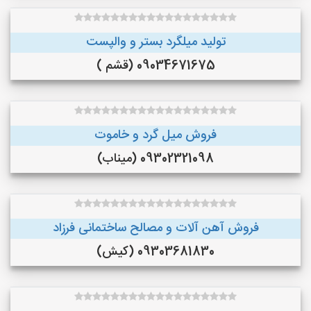
تولید میلگرد بستر و والپست
09034671675 (قشم )
فروش میل گرد و خاموت
09302321098 (میناب)
فروش آهن آلات و مصالح ساختمانی فرزاد
09303681830 (کیش)