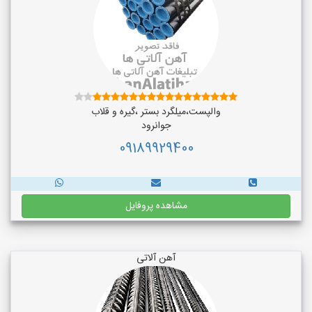
والپست،میلگرد بستر ،گیره و قلاب
جوانرود
09189929400
مشاهده پروفایل
آهن آلاتی