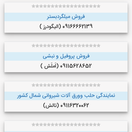
فروش میلگردبستر
09166662139 (الیگودرز )
فروش پروفیل و نبشی
09115628652 (اَملَش )
نمایندگی حلب وورق آلات شیروانی شمال کشور
09116320062 (تالش)