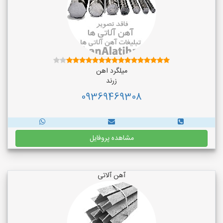
میلگرد اهن
زرند
09369469308
مشاهده پروفایل
آهن آلاتی