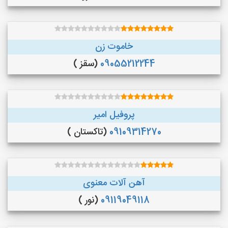
خاموت زن
09055212244
(سقز )
پروفیل امیر
09109314270
(تاکستان )
آهن آلات معنوی
09119049118
(نور )