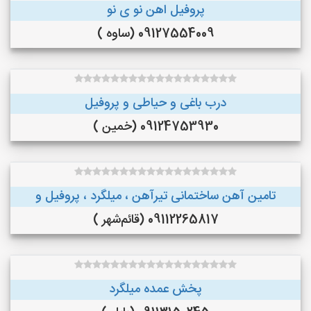
پروفیل اهن نو ی نو
09127554009 (ساوه )
درب باغی و حیاطی و پروفیل
09124753930 (خمین )
تامین آهن ساختمانی تیرآهن ، میلگرد ، پروفیل و
09112265817 (قائم‌شهر )
پخش عمده میلگرد