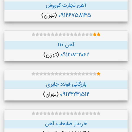
آهن تجارت کوروش
09126758145
(تهران)
آهن ۱۱۰
091۲۱۸۳۲۰۴۲
(تهران)
بازرگانی فولاد جابری
09124241512
(تهران)
خریدار ضایعات آهن