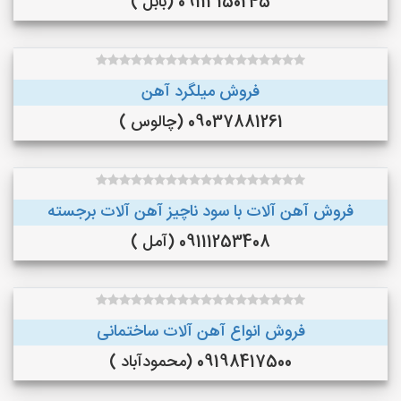
09113150245 (بابل )
فروش میلگرد آهن
09037881261 (چالوس )
فروش آهن آلات با سود ناچیز آهن آلات برجسته
09111253408 (آمل )
فروش انواع آهن آلات ساختمانی
09198417500 (محمودآباد )