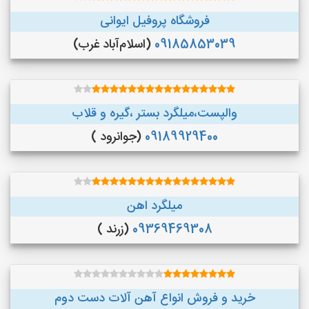
فروشگاه پروفیل ایوانی
09185853039
(اسلام‌آباد غرب)
والپست،میلگرد بستر ،گیره و قلاب
09189929400
(جوانرود )
میلگرد اهن
09369469308
(زرند )
خرید و فروش انواع آهن آلات دست دوم