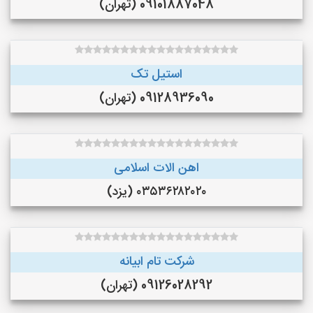
09101887048 (تهران)
استیل تک
09128936090 (تهران)
اهن الات اسلامی
۰۳۵۳۶۲۸۲۰۲۰ (یزد)
شرکت تام ابیانه
09126028292 (تهران)