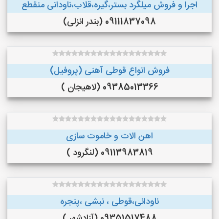
اجرا و فروش میلگرد بستر،گیره،قلاب،ناودانی منقطع
09111837098 (بندر انزلی)
فروش انواع قوطی آهنی (پروفیل)
09385013366 (لاهیجان )
اهن الات و خاموت سازی
09113983819 (لنگرود )
ناودانی،قوطی ، نبشی ،پنجره
09351517488 (آزادشهر )