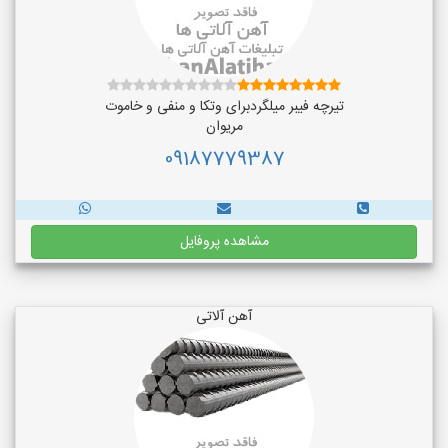
تیرچه فیبر میلگردبرای وتکا و منفی و خاموت
مریوان
09187779387
مشاهده پروفایل
آهن آلاتی