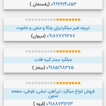
09926240153
(رفسنجان )
تیرچه فیبر میلگردبرای وتکا و منفی و خاموت
09187779387
(مریوان)
میلگرد بستر گیره قلاب
09185198375
(بیجار )
فروش انواع میلگرد، تیرآهن، نبشی، قوطی، صفحه
ستون
09188731273
(قروه )