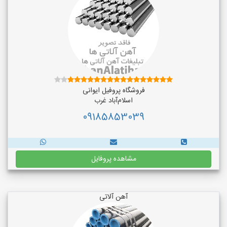
فروشگاه پروفیل ایوانی
اسلام‌آباد غرب
09185853039
مشاهده پروفایل
آهن آلاتی