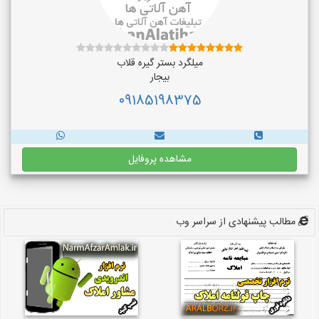
میلگرد بستر گیره قلاب
بیجار
09185198375
مشاهده پروفایل
مطالب پیشنهادی از سراسر وب