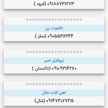
09188731273 (قروه )
خاموت زن
09055212244 (سقز )
پروفیل امیر
09109314270 (تاکستان )
اهن الات شال
09147302735 (شال)