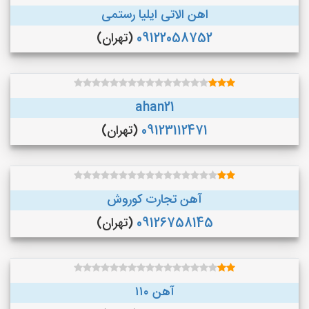
اهن الاتی ایلیا رستمی
09122058752
(تهران)
ahan21
09123112471
(تهران)
آهن تجارت کوروش
09126758145
(تهران)
آهن ۱۱۰