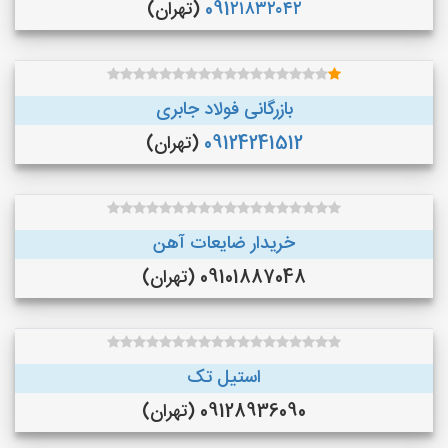
091۲۱۸۳۲۰۴۲
(تهران)
بازرگانی فولاد جابری
09124241512
(تهران)
خریدار ضایعات آهن
09101887048 (تهران)
استیل تک
09128936090 (تهران)