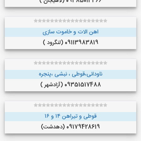
09385013366 (لاهیجان )
اهن الات و خاموت سازی
09113983819 (لنگرود )
ناودانی،قوطی ، نبشی ،پنجره
09351517488 (آزادشهر )
قوطی و تیراهن ۱۴ و ۱۶
09179428619 (دهدشت)