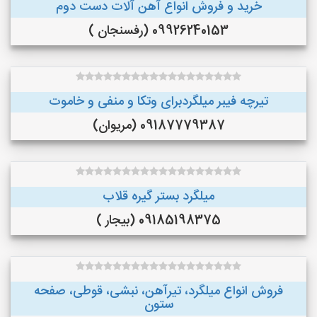
خرید و فروش انواع آهن آلات دست دوم
09926240153 (رفسنجان )
تیرچه فیبر میلگردبرای وتکا و منفی و خاموت
09187779387 (مریوان)
میلگرد بستر گیره قلاب
09185198375 (بیجار )
فروش انواع میلگرد، تیرآهن، نبشی، قوطی، صفحه
ستون