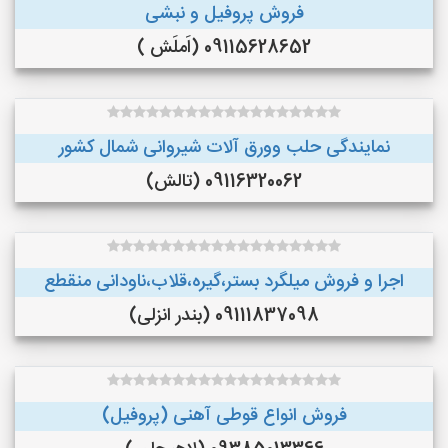
فروش پروفیل و نبشی
09115628652 (اَملَش )
نمایندگی حلب وورق آلات شیروانی شمال کشور
09116320062 (تالش)
اجرا و فروش میلگرد بستر،گیره،قلاب،ناودانی منقطع
09111837098 (بندر انزلی)
فروش انواع قوطی آهنی (پروفیل)