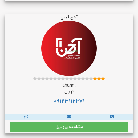
آهن آلاتی
ahan21
تهران
09123112471
مشاهده پروفایل