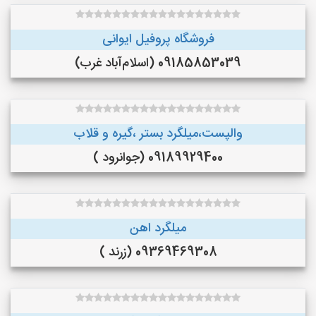
فروشگاه پروفیل ایوانی
09185853039 (اسلام‌آباد غرب)
والپست،میلگرد بستر ،گیره و قلاب
09189929400 (جوانرود )
میلگرد اهن
09369469308 (زرند )