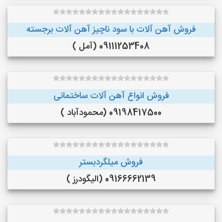
فروش آهن آلات با سود ناچیز آهن آلات برجسته
09111253408 (آمل )
فروش انواع آهن آلات ساختمانی
09198417500 (محمودآباد )
فروش میلگردبستر
09166662139 (الیگودرز )