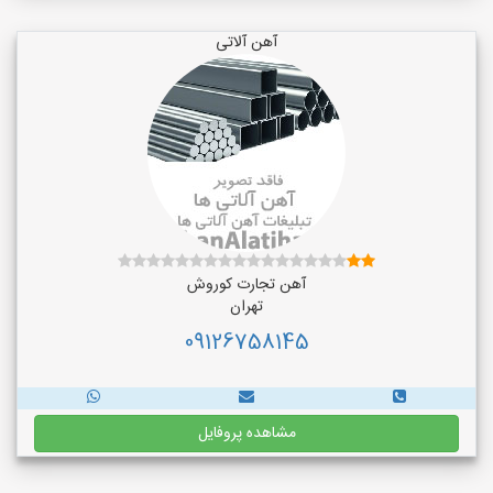
آهن آلاتی
آهن تجارت کوروش
تهران
09126758145
مشاهده پروفایل