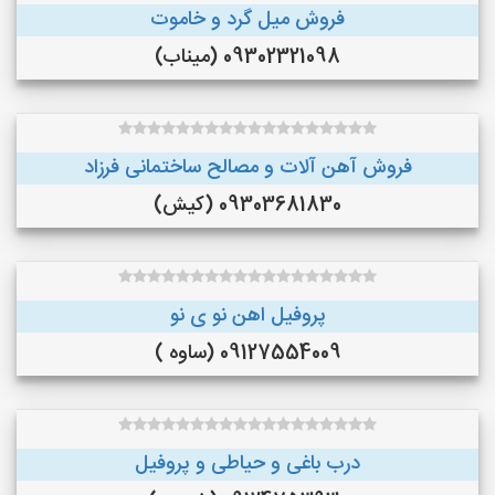
فروش میل گرد و خاموت
09302321098 (میناب)
فروش آهن آلات و مصالح ساختمانی فرزاد
09303681830 (کیش)
پروفیل اهن نو ی نو
09127554009 (ساوه )
درب باغی و حیاطی و پروفیل