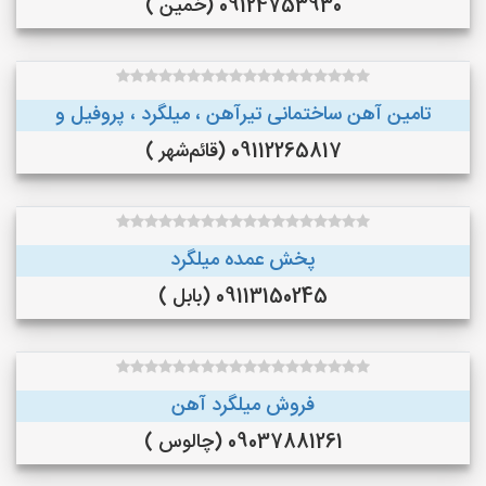
09124753930 (خمین )
تامین آهن ساختمانی تیرآهن ، میلگرد ، پروفیل و
09112265817 (قائم‌شهر )
پخش عمده میلگرد
09113150245 (بابل )
فروش میلگرد آهن
09037881261 (چالوس )