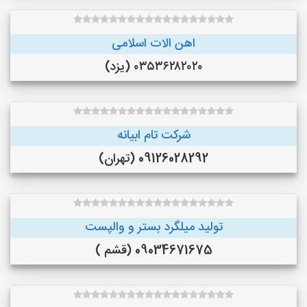
اهن الات اسلامی
۰۳۵۳۶۲۸۲۰۲۰ (یزد)
شرکت تام ابیانه
09126028292 (تهران)
تولید میلگرد بستر و والپست
09034671675 (قشم )