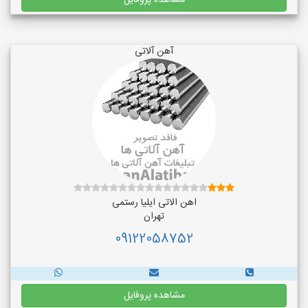
مشاهده پروفایل
آهن آلاتی
اهن الاتی ایلیا رستمی
تهران
09122058752
مشاهده پروفایل