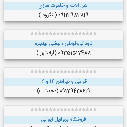
اهن الات و خاموت سازی
09113983819 (لنگرود )
ناودانی،قوطی ، نبشی ،پنجره
09351517488 (آزادشهر )
قوطی و تیراهن ۱۴ و ۱۶
09179428619 (دهدشت)
فروشگاه پروفیل ایوانی