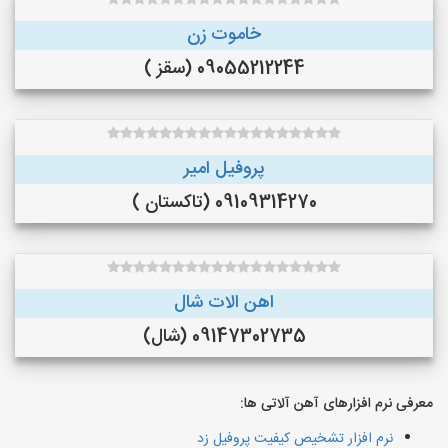
خاموت زن
09055212244 (سقز )
پروفیل امیر
09109314270 (تاکستان )
اهن الات شال
09147302735 (شال)
معرفی نرم افزارهای آهن آلاتی ها:
نرم افزار تشخیص کیفیت پروفیل زد