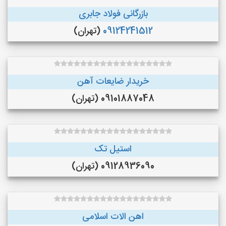
بازرگانی فولاد جابری
09124241512
(تهران)
خریدار ضایعات آهن
09101887048 (تهران)
استیل تک
09128936090 (تهران)
اهن الات اسلامی