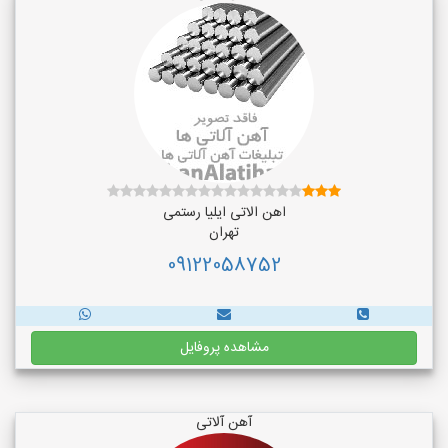
اهن الاتی ایلیا رستمی
تهران
09122058752
مشاهده پروفایل
آهن آلاتی