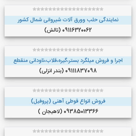
نمایندگی حلب وورق آلات شیروانی شمال کشور
09116320062 (تالش)
اجرا و فروش میلگرد بستر،گیره،قلاب،ناودانی منقطع
09111837098 (بندر انزلی)
فروش انواع قوطی آهنی (پروفیل)
09385013366 (لاهیجان )