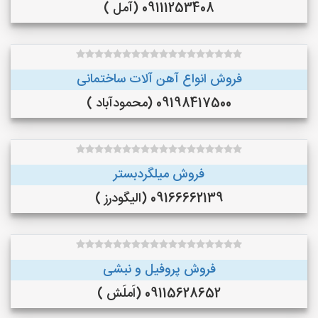
09111253408 (آمل )
فروش انواع آهن آلات ساختمانی
09198417500 (محمودآباد )
فروش میلگردبستر
09166662139 (الیگودرز )
فروش پروفیل و نبشی
09115628652 (اَملَش )