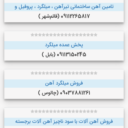
تامین آهن ساختمانی تیرآهن ، میلگرد ، پروفیل و
09112265817 (قائم‌شهر )
پخش عمده میلگرد
09113150245 (بابل )
فروش میلگرد آهن
09037881261 (چالوس )
فروش آهن آلات با سود ناچیز آهن آلات برجسته