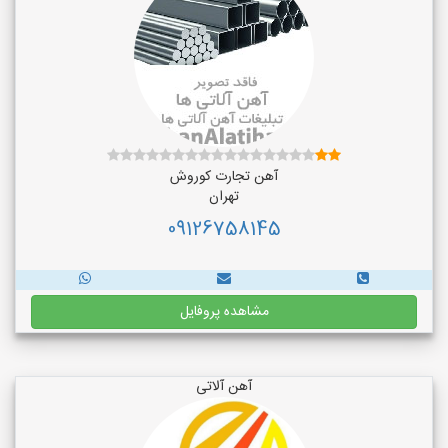
آهن تجارت کوروش
تهران
09126758145
مشاهده پروفایل
آهن آلاتی