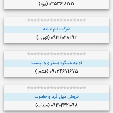
۰۳۵۳۶۲۸۲۰۲۰ (یزد)
شرکت تام ابیانه
09126028292 (تهران)
تولید میلگرد بستر و والپست
09034671675 (قشم )
فروش میل گرد و خاموت
09302321098 (میناب)