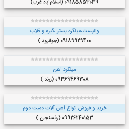
09185853039 (اسلام‌آباد غرب)
والپست،میلگرد بستر ،گیره و قلاب
09189929400 (جوانرود )
میلگرد اهن
09369469308 (زرند )
خرید و فروش انواع آهن آلات دست دوم
09926240153 (رفسنجان )