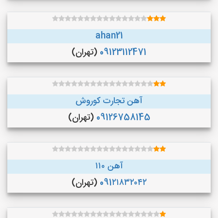
ahan21
09123112471
(تهران)
آهن تجارت کوروش
09126758145
(تهران)
آهن ۱۱۰
091۲۱۸۳۲۰۴۲
(تهران)