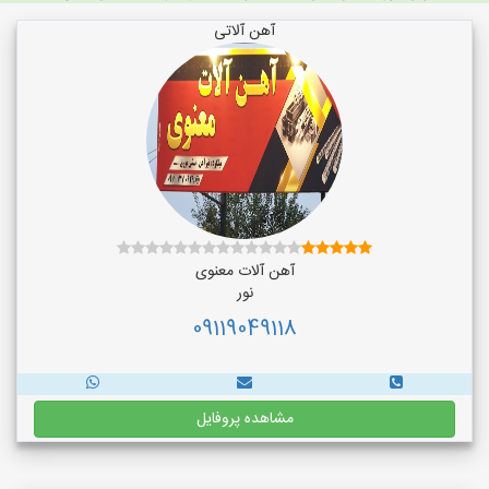
آهن آلاتی
آهن آلات معنوی
نور
09119049118
مشاهده پروفایل