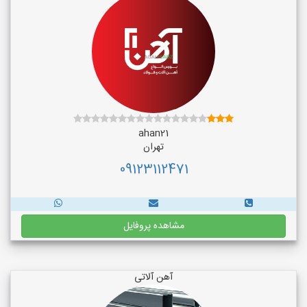
ahan21
تهران
09123112471
مشاهده پروفایل
آهن آلاتی