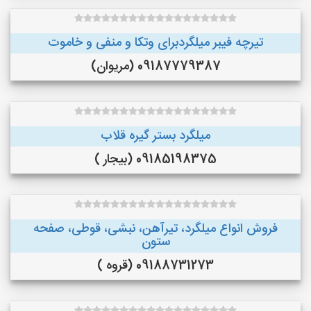
تیرچه فیبر میلگردبرای وتکا و منفی و خاموت
09187779387 (مریوان)
میلگرد بستر گیره قلاب
09185198375 (بیجار )
فروش انواع میلگرد، تیرآهن، نبشی، قوطی، صفحه
ستون
09188731273 (قروه )