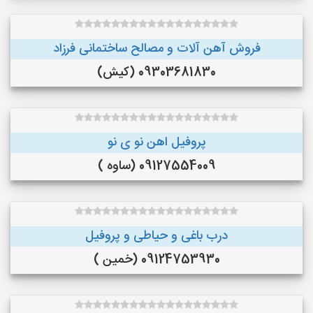
فروش آهن آلات و مصالح ساختمانی فرزاد
09303681830 (کیش)
پروفیل اهن نو ی نو
09127554009 (ساوه )
درب باغی و حیاطی و پروفیل
09124753930 (خمین )