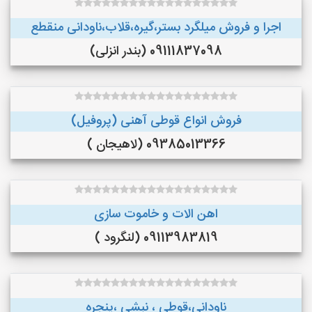
اجرا و فروش میلگرد بستر،گیره،قلاب،ناودانی منقطع
09111837098 (بندر انزلی)
فروش انواع قوطی آهنی (پروفیل)
09385013366 (لاهیجان )
اهن الات و خاموت سازی
09113983819 (لنگرود )
ناودانی،قوطی ، نبشی ،پنجره