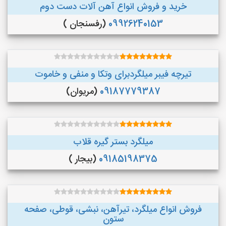
خرید و فروش انواع آهن آلات دست دوم
09926240153
(رفسنجان )
تیرچه فیبر میلگردبرای وتکا و منفی و خاموت
09187779387
(مریوان)
میلگرد بستر گیره قلاب
09185198375
(بیجار )
فروش انواع میلگرد، تیرآهن، نبشی، قوطی، صفحه
ستون