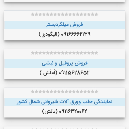
فروش میلگردبستر
09166662139 (الیگودرز )
فروش پروفیل و نبشی
09115628652 (اَملَش )
نمایندگی حلب وورق آلات شیروانی شمال کشور
09116320062 (تالش)