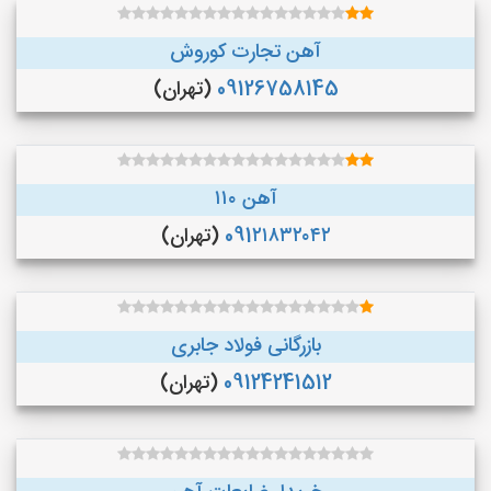
آهن تجارت کوروش
09126758145
(تهران)
آهن ۱۱۰
091۲۱۸۳۲۰۴۲
(تهران)
بازرگانی فولاد جابری
09124241512
(تهران)