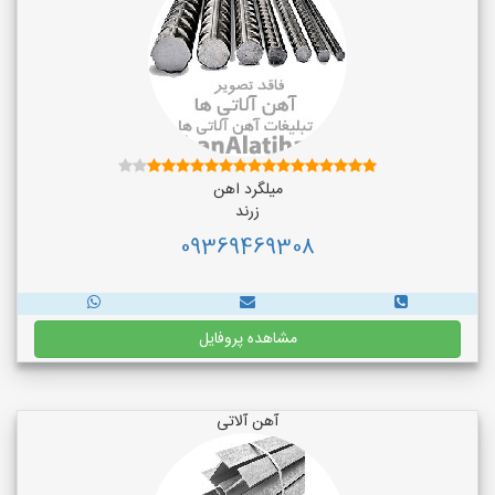
میلگرد اهن
زرند
09369469308
مشاهده پروفایل
آهن آلاتی