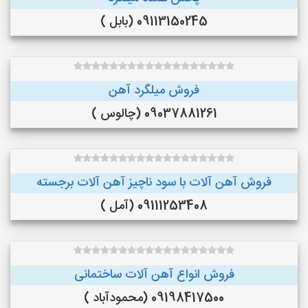
09113150245 (بابل )
فروش میلگرد آهن
09037881261 (چالوس )
فروش آهن آلات با سود ناچیز آهن آلات برجسته
09111253408 (آمل )
فروش انواع آهن آلات ساختمانی
09198417500 (محمودآباد )