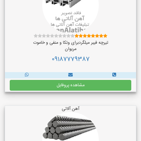
تیرچه فیبر میلگردبرای وتکا و منفی و خاموت
مریوان
09187779387
مشاهده پروفایل
آهن آلاتی