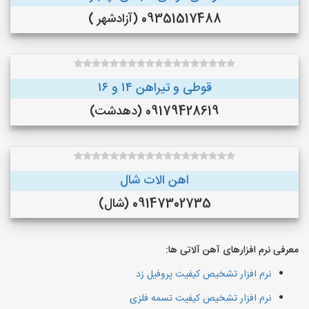
09351517488 (آزادشهر )
قوطی و تیراهن ۱۴ و ۱۶
09179428619 (دهدشت)
اهن الات شال
09147302735 (شال)
معرفی نرم افزارهای آهن آلاتی ها:
نرم افزار تشخیص کیفیت پروفیل زد
نرم افزار تشخیص کیفیت تسمه فلزی