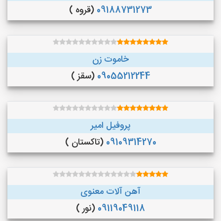
09188731273
(قروه )
خاموت زن
09055212244
(سقز )
پروفیل امیر
09109314270
(تاکستان )
آهن آلات معنوی
09119049118
(نور )