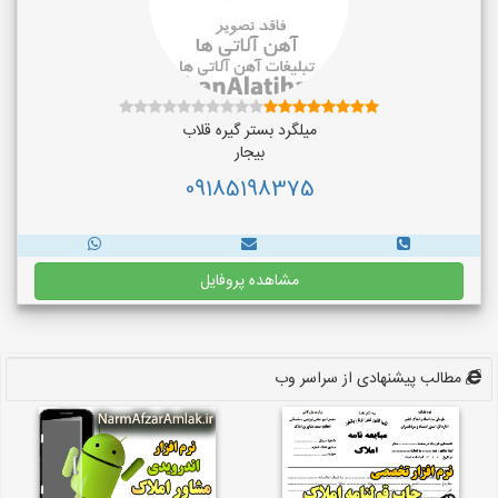
میلگرد بستر گیره قلاب
بیجار
09185198375
مشاهده پروفایل
مطالب پیشنهادی از سراسر وب