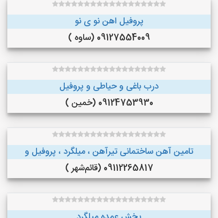
پروفیل اهن نو ی نو
09127554009 (ساوه )
درب باغی و حیاطی و پروفیل
09124753930 (خمین )
تامین آهن ساختمانی تیرآهن ، میلگرد ، پروفیل و
09112265817 (قائم‌شهر )
پخش عمده میلگرد