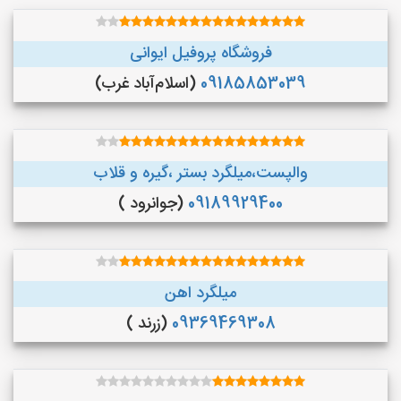
فروشگاه پروفیل ایوانی
09185853039
(اسلام‌آباد غرب)
والپست،میلگرد بستر ،گیره و قلاب
09189929400
(جوانرود )
میلگرد اهن
09369469308
(زرند )