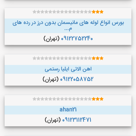
بورس انواع لوله های مانیسمان بدون درز در رده های
م...
09122752240
(تهران)
اهن الاتی ایلیا رستمی
09122058752
(تهران)
ahan21
09123112471
(تهران)