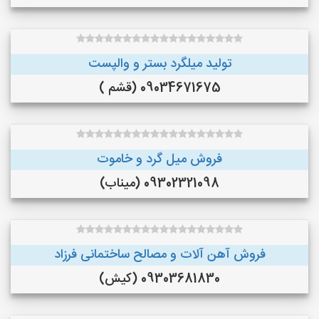
تولید میلگرد بستر و والپست
09034671675 (قشم )
فروش میل گرد و خاموت
09302321098 (میناب)
فروش آهن آلات و مصالح ساختمانی فرزاد
09303681830 (کیش)