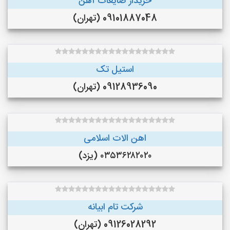
خریدار ضایعات آهن
09101887048 (تهران)
استیل تک
09128936090 (تهران)
اهن الات اسلامی
۰۳۵۳۶۲۸۲۰۲۰ (یزد)
شرکت تام ابیانه
09126028292 (تهران)