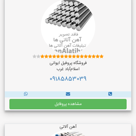
فروشگاه پروفیل ایوانی
اسلام‌آباد غرب
09185853039
مشاهده پروفایل
آهن آلاتی