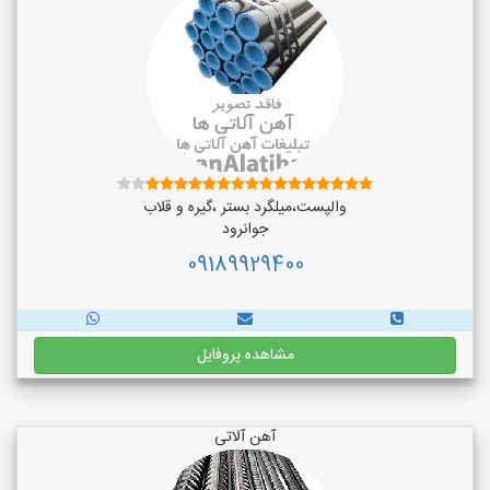
والپست،میلگرد بستر ،گیره و قلاب
جوانرود
09189929400
مشاهده پروفایل
آهن آلاتی