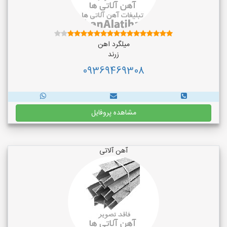
میلگرد اهن
زرند
09369469308
مشاهده پروفایل
آهن آلاتی