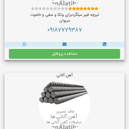
تیرچه فیبر میلگردبرای وتکا و منفی و خاموت
مریوان
09187779387
مشاهده پروفایل
آهن آلاتی