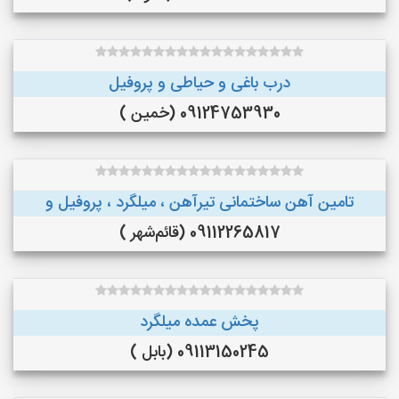
درب باغی و حیاطی و پروفیل
09124753930 (خمین )
تامین آهن ساختمانی تیرآهن ، میلگرد ، پروفیل و
09112265817 (قائم‌شهر )
پخش عمده میلگرد
09113150245 (بابل )