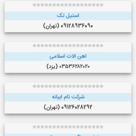
استیل تک
09128936090 (تهران)
اهن الات اسلامی
۰۳۵۳۶۲۸۲۰۲۰ (یزد)
شرکت تام ابیانه
09126028292 (تهران)