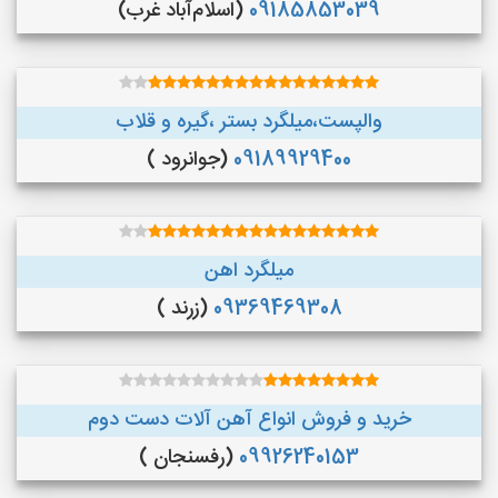
09185853039
(اسلام‌آباد غرب)
والپست،میلگرد بستر ،گیره و قلاب
09189929400
(جوانرود )
میلگرد اهن
09369469308
(زرند )
خرید و فروش انواع آهن آلات دست دوم
09926240153
(رفسنجان )