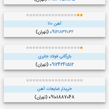
آهن ۱۱۰
091۲۱۸۳۲۰۴۲
(تهران)
بازرگانی فولاد جابری
09124241512
(تهران)
خریدار ضایعات آهن
09101887048 (تهران)