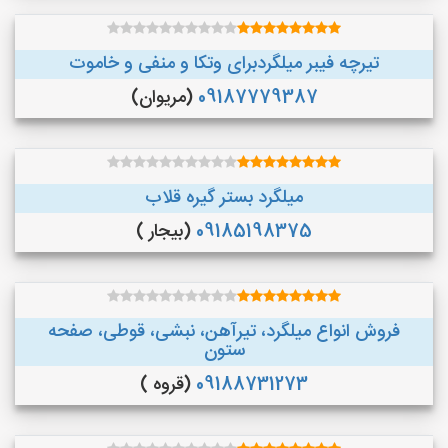
تیرچه فیبر میلگردبرای وتکا و منفی و خاموت
09187779387
(مریوان)
میلگرد بستر گیره قلاب
09185198375
(بیجار )
فروش انواع میلگرد، تیرآهن، نبشی، قوطی، صفحه
ستون
09188731273
(قروه )