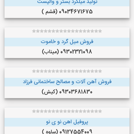
تولید میلگرد بستر و والپست
09034671675 (قشم )
فروش میل گرد و خاموت
09302321098 (میناب)
فروش آهن آلات و مصالح ساختمانی فرزاد
09303681830 (کیش)
پروفیل اهن نو ی نو
09127554009 (ساوه )