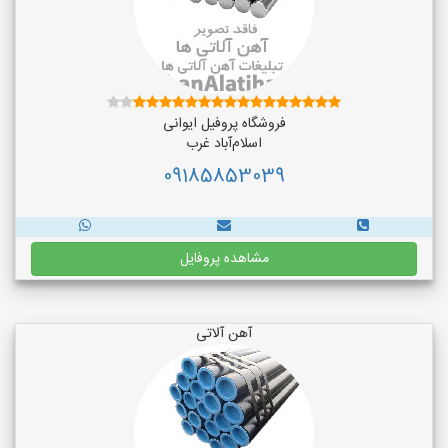
فروشگاه پروفیل ایوانی
اسلام‌آباد غرب
09185853039
مشاهده پروفایل
آهن آلاتی