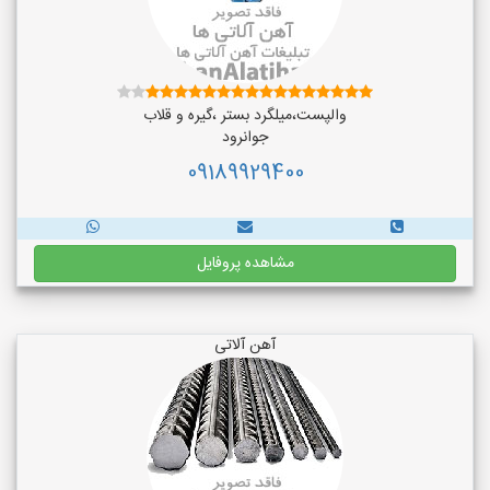
والپست،میلگرد بستر ،گیره و قلاب
جوانرود
09189929400
مشاهده پروفایل
آهن آلاتی