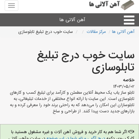
منوی
سایت
آهن
آهن آلاتی ها
آلاتی
ها
آهن آلاتی ها
مرکز مقالات
سایت خوب درج تبلیغ تابلوسازی
میلگرد نبشی،مفتول
سایت خوب درج تبلیغ
ورق
تابلوسازی
لوله و اتصالات
خلاصه
1403/05/02
تابلو ساز یاب یک محیط آنلاین مطمئن و کارآمد برای تبلیغ کسب و کارهای
سایر آهن آلات
تابلوسازی است. این سایت با ارائه انواع مختلفی از خدمات تبلیغاتی، به
تابلوسازان این امکان را می‌دهد که به راحتی برند خود را معرفی کرده و به
بازارهای جدید دست پیدا کنند. از طراحی و ساخ
آهن آلاتی های شهرها
اگر شما هم به کار خرید و فروش آهن آلات و غیره مشغول هستید با
کلیک روی دکمه
درج آگهی و نام شما در این صفحه
در سایت «آهن آلاتی