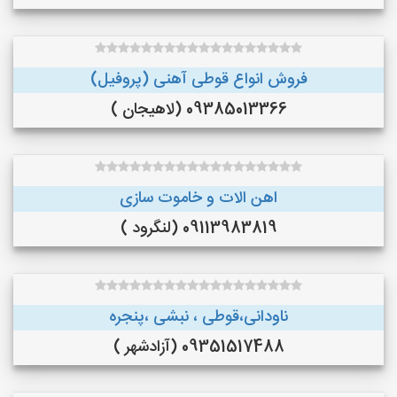
فروش انواع قوطی آهنی (پروفیل)
09385013366 (لاهیجان )
اهن الات و خاموت سازی
09113983819 (لنگرود )
ناودانی،قوطی ، نبشی ،پنجره
09351517488 (آزادشهر )