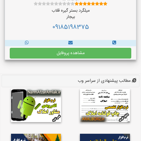
میلگرد بستر گیره قلاب
بیجار
09185198375
مشاهده پروفایل
مطالب پیشنهادی از سراسر وب