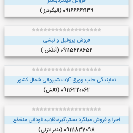
فروش میلگردبستر
09166662139 (الیگودرز )
فروش پروفیل و نبشی
09115628652 (اَملَش )
نمایندگی حلب وورق آلات شیروانی شمال کشور
09116320062 (تالش)
اجرا و فروش میلگرد بستر،گیره،قلاب،ناودانی منقطع
09111837098 (بندر انزلی)