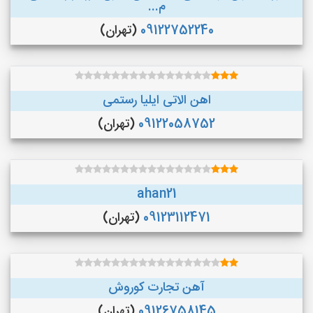
م...
09122752240
(تهران)
اهن الاتی ایلیا رستمی
09122058752
(تهران)
ahan21
09123112471
(تهران)
آهن تجارت کوروش
09126758145
(تهران)