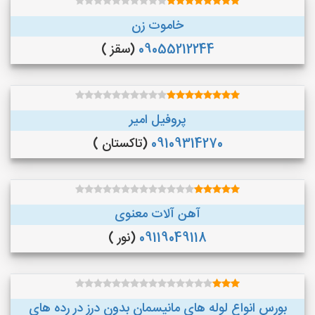
خاموت زن
09055212244
(سقز )
پروفیل امیر
09109314270
(تاکستان )
آهن آلات معنوی
09119049118
(نور )
بورس انواع لوله های مانیسمان بدون درز در رده های