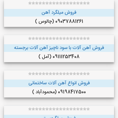
فروش میلگرد آهن
09037881261 (چالوس )
فروش آهن آلات با سود ناچیز آهن آلات برجسته
09111253408 (آمل )
فروش انواع آهن آلات ساختمانی
09198417500 (محمودآباد )