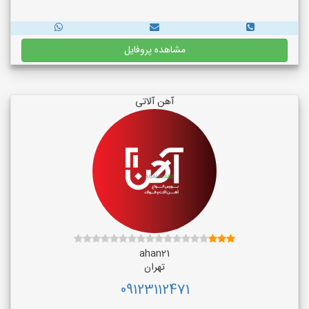
مشاهده پروفایل
آهن آلاتی
ahan21
تهران
09123112471