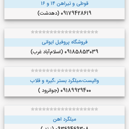
قوطی و تیراهن ۱۴ و ۱۶
09179428619 (دهدشت)
فروشگاه پروفیل ایوانی
09185853039 (اسلام‌آباد غرب)
والپست،میلگرد بستر ،گیره و قلاب
09189929400 (جوانرود )
میلگرد اهن