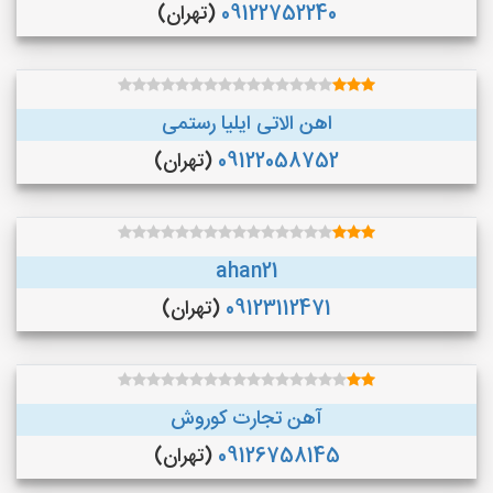
09122752240
(تهران)
اهن الاتی ایلیا رستمی
09122058752
(تهران)
ahan21
09123112471
(تهران)
آهن تجارت کوروش
09126758145
(تهران)