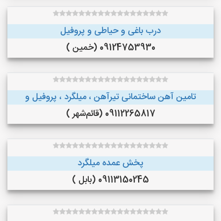
درب باغی و حیاطی و پروفیل
09124753930 (خمین )
تامین آهن ساختمانی تیرآهن ، میلگرد ، پروفیل و
09112265817 (قائم‌شهر )
پخش عمده میلگرد
09113150245 (بابل )