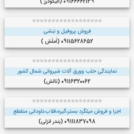
09166662139 (الیگودرز )
فروش پروفیل و نبشی
09115628652 (اَملَش )
نمایندگی حلب وورق آلات شیروانی شمال کشور
09116320062 (تالش)
اجرا و فروش میلگرد بستر،گیره،قلاب،ناودانی منقطع
09111837098 (بندر انزلی)