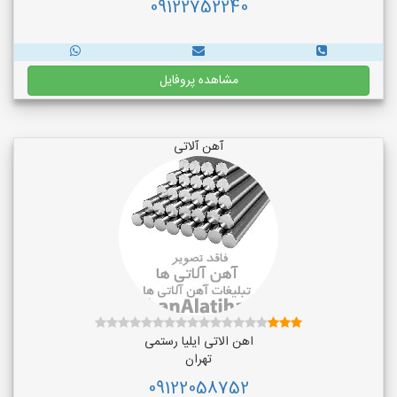
09122752240
مشاهده پروفایل
آهن آلاتی
اهن الاتی ایلیا رستمی
تهران
09122058752