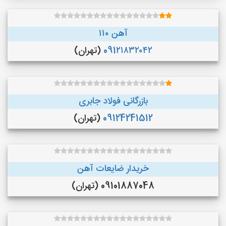
آهن ۱۱۰
091۲۱۸۳۲۰۴۲
(تهران)
بازرگانی فولاد جابری
09124241512
(تهران)
خریدار ضایعات آهن
09101887048 (تهران)