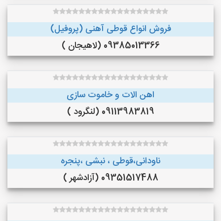
فروش انواع قوطی آهنی (پروفیل)
09385013366 (لاهیجان )
اهن الات و خاموت سازی
09113983819 (لنگرود )
ناودانی،قوطی ، نبشی ،پنجره
09351517488 (آزادشهر )