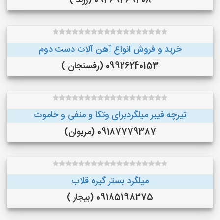
09369469308 (زرند )
خرید و فروش انواع آهن آلات دست دوم
09926240153 (رفسنجان )
تیرچه فیبر میلگردبرای وتکا و منفی و خاموت
09187779387 (مریوان)
میلگرد بستر گیره قلاب
09185198375 (بیجار )