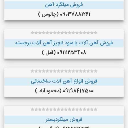
فروش میلگرد آهن
09037881261 (چالوس )
فروش آهن آلات با سود ناچیز آهن آلات برجسته
09111253408 (آمل )
فروش انواع آهن آلات ساختمانی
09198417500 (محمودآباد )
فروش میلگردبستر