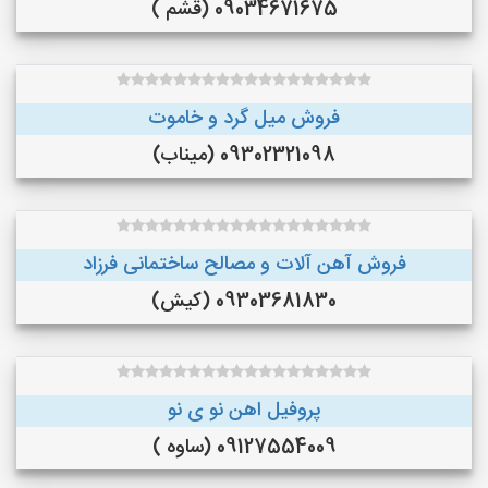
09034671675 (قشم )
فروش میل گرد و خاموت
09302321098 (میناب)
فروش آهن آلات و مصالح ساختمانی فرزاد
09303681830 (کیش)
پروفیل اهن نو ی نو
09127554009 (ساوه )