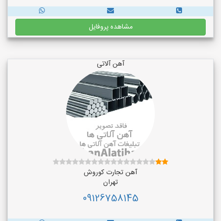
مشاهده پروفایل
آهن آلاتی
آهن تجارت کوروش
تهران
09126758145