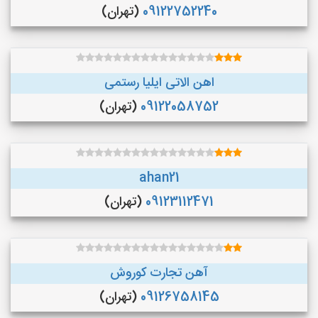
09122752240
(تهران)
اهن الاتی ایلیا رستمی
09122058752
(تهران)
ahan21
09123112471
(تهران)
آهن تجارت کوروش
09126758145
(تهران)