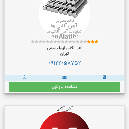
اهن الاتی ایلیا رستمی
تهران
09122058752
مشاهده پروفایل
آهن آلاتی