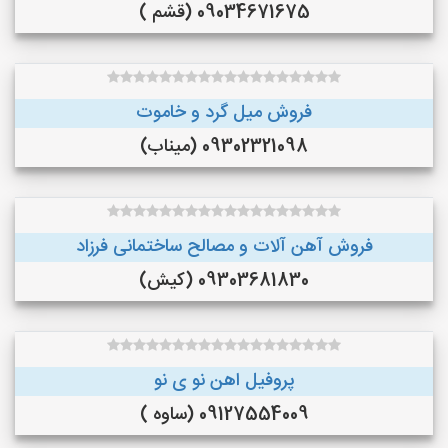
09034671675 (قشم )
فروش میل گرد و خاموت
09302321098 (میناب)
فروش آهن آلات و مصالح ساختمانی فرزاد
09303681830 (کیش)
پروفیل اهن نو ی نو
09127554009 (ساوه )