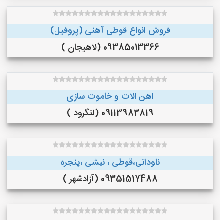
فروش انواع قوطی آهنی (پروفیل)
09385013366 (لاهیجان )
اهن الات و خاموت سازی
09113983819 (لنگرود )
ناودانی،قوطی ، نبشی ،پنجره
09351517488 (آزادشهر )