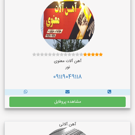
آهن آلات معنوی
نور
09119049118
مشاهده پروفایل
آهن آلاتی