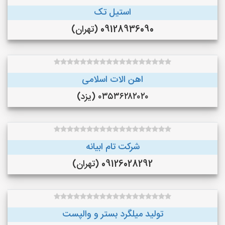
استیل تک
09128936090 (تهران)
اهن الات اسلامی
۰۳۵۳۶۲۸۲۰۲۰ (یزد)
شرکت تام ابیانه
09126028292 (تهران)
تولید میلگرد بستر و والپست