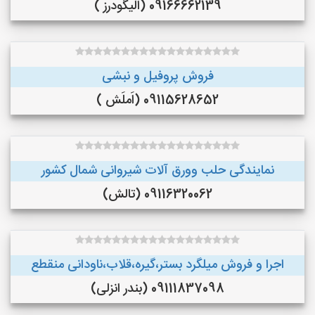
09166662139 (الیگودرز )
فروش پروفیل و نبشی
09115628652 (اَملَش )
نمایندگی حلب وورق آلات شیروانی شمال کشور
09116320062 (تالش)
اجرا و فروش میلگرد بستر،گیره،قلاب،ناودانی منقطع
09111837098 (بندر انزلی)