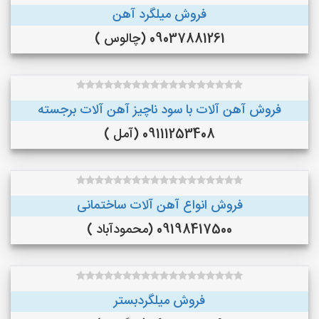
فروش میلگرد آهن
09037881261 (چالوس )
فروش آهن آلات با سود ناچیز آهن آلات برجسته
09111253408 (آمل )
فروش انواع آهن آلات ساختمانی
09198417500 (محمودآباد )
فروش میلگردبستر