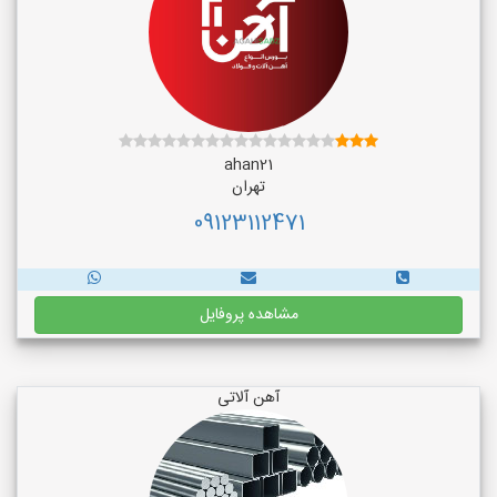
ahan21
تهران
09123112471
مشاهده پروفایل
آهن آلاتی