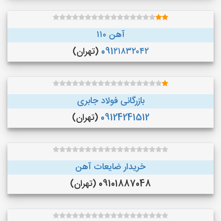
آهن ۱۱۰
091۲۱۸۳۲۰۴۲
(تهران)
بازرگانی فولاد جابری
09124241512
(تهران)
خریدار ضایعات آهن
09101887048 (تهران)