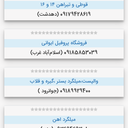
قوطی و تیراهن ۱۴ و ۱۶
09179428619 (دهدشت)
فروشگاه پروفیل ایوانی
09185853039 (اسلام‌آباد غرب)
والپست،میلگرد بستر ،گیره و قلاب
09189929400 (جوانرود )
میلگرد اهن