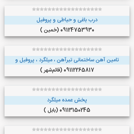
درب باغی و حیاطی و پروفیل
09124753930 (خمین )
تامین آهن ساختمانی تیرآهن ، میلگرد ، پروفیل و
09112265817 (قائم‌شهر )
پخش عمده میلگرد
09113150245 (بابل )