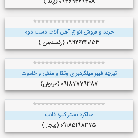
09369469308 (زرند )
خرید و فروش انواع آهن آلات دست دوم
09926240153 (رفسنجان )
تیرچه فیبر میلگردبرای وتکا و منفی و خاموت
09187779387 (مریوان)
میلگرد بستر گیره قلاب
09185198375 (بیجار )