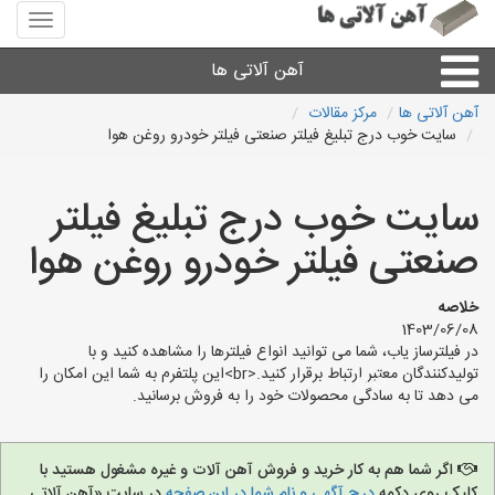
منوی
سایت
آهن
آهن آلاتی ها
آلاتی
ها
آهن آلاتی ها
مرکز مقالات
سایت خوب درج تبلیغ فیلتر صنعتی فیلتر خودرو روغن هوا
میلگرد نبشی،مفتول
سایت خوب درج تبلیغ فیلتر
ورق
صنعتی فیلتر خودرو روغن هوا
لوله و اتصالات
خلاصه
1403/06/08
سایر آهن آلات
در فیلترساز یاب، شما می توانید انواع فیلترها را مشاهده کنید و با
تولیدکنندگان معتبر ارتباط برقرار کنید.<br>این پلتفرم به شما این امکان را
می دهد تا به سادگی محصولات خود را به فروش برسانید.
آهن آلاتی های شهرها
اگر شما هم به کار خرید و فروش آهن آلات و غیره مشغول هستید با
کلیک روی دکمه
درج آگهی و نام شما در این صفحه
در سایت «آهن آلاتی