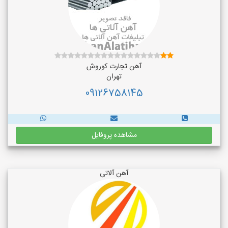
آهن تجارت کوروش
تهران
09126758145
مشاهده پروفایل
آهن آلاتی