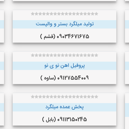
تولید میلگرد بستر و والپست
09034671675 (قشم )
پروفیل اهن نو ی نو
09127554009 (ساوه )
پخش عمده میلگرد
09113150245 (بابل )