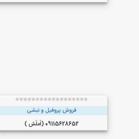
فروش پروفیل و نبشی
09115628652 (اَملَش )