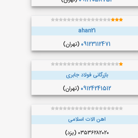
09122058752
(تهران)
ahan21
09123112471
(تهران)
بازرگانی فولاد جابری
09124241512
(تهران)
اهن الات اسلامی
۰۳۵۳۶۲۸۲۰۲۰ (یزد)