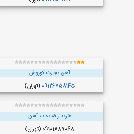
09119049118
(نور )
آهن تجارت کوروش
09126758145
(تهران)
خریدار ضایعات آهن
09101887048 (تهران)