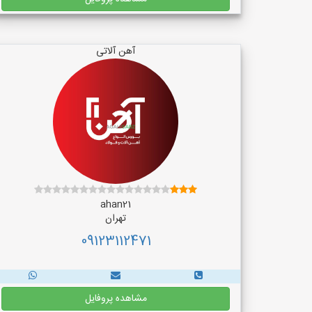
آهن آلاتی
ahan21
تهران
09123112471
مشاهده پروفایل