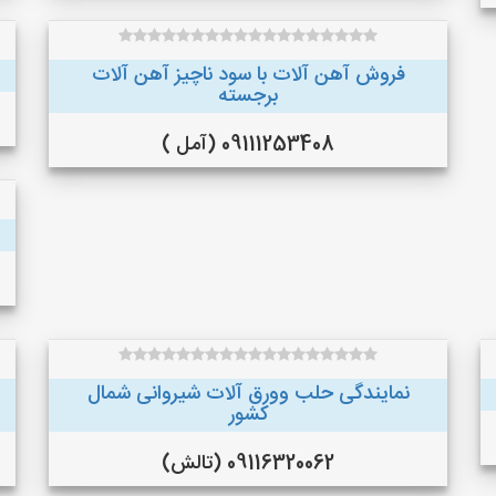
فروش آهن آلات با سود ناچیز آهن آلات
برجسته
09111253408 (آمل )
نمایندگی حلب وورق آلات شیروانی شمال
کشور
09116320062 (تالش)