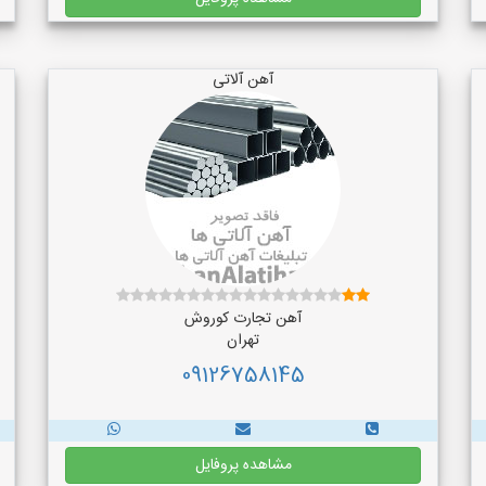
آهن آلاتی
آهن تجارت کوروش
تهران
09126758145
مشاهده پروفایل