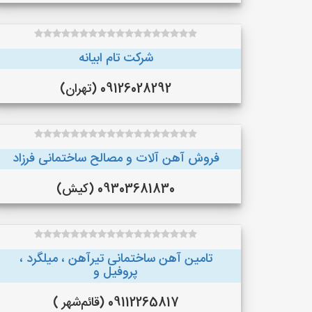
شرکت تام ابیانه
09126028292 (تهران)
فروش آهن آلات و مصالح ساختمانی فرزاد
09303681830 (کیش)
تامین آهن ساختمانی تیرآهن ، میلگرد ،
پروفیل و
09112265817 (قائم‌شهر )