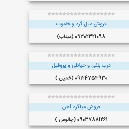
فروش میل گرد و خاموت
09302321098 (میناب)
درب باغی و حیاطی و پروفیل
09124753930 (خمین )
فروش میلگرد آهن
09037881261 (چالوس )