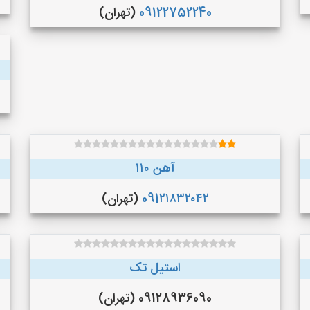
09122752240
(تهران)
آهن ۱۱۰
091۲۱۸۳۲۰۴۲
(تهران)
استیل تک
09128936090 (تهران)