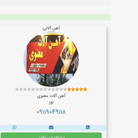
آهن آلاتی
آهن آلات معنوی
نور
09119049118
مشاهده پروفایل