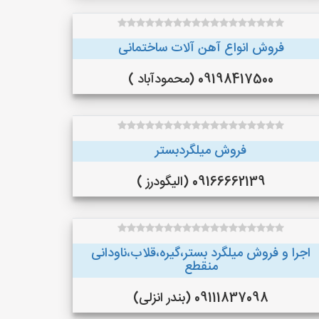
فروش انواع آهن آلات ساختمانی
09198417500 (محمودآباد )
فروش میلگردبستر
09166662139 (الیگودرز )
اجرا و فروش میلگرد بستر،گیره،قلاب،ناودانی
منقطع
09111837098 (بندر انزلی)