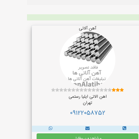
آهن آلاتی
اهن الاتی ایلیا رستمی
تهران
09122058752
مشاهده پروفایل