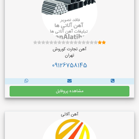
آهن تجارت کوروش
تهران
09126758145
مشاهده پروفایل
آهن آلاتی