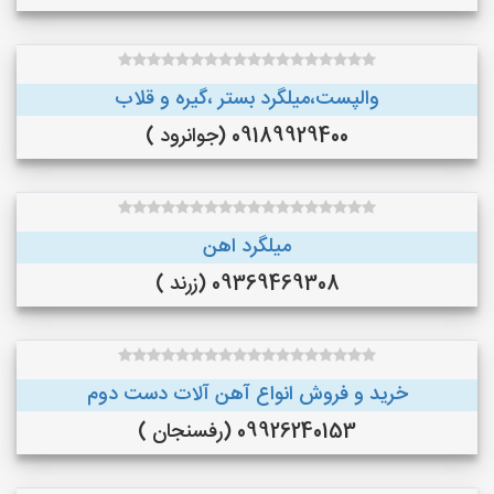
والپست،میلگرد بستر ،گیره و قلاب
09189929400 (جوانرود )
میلگرد اهن
09369469308 (زرند )
خرید و فروش انواع آهن آلات دست دوم
09926240153 (رفسنجان )