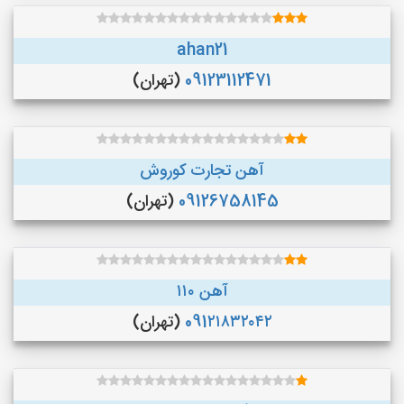
ahan21
09123112471
(تهران)
آهن تجارت کوروش
09126758145
(تهران)
آهن ۱۱۰
091۲۱۸۳۲۰۴۲
(تهران)