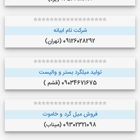
شرکت تام ابیانه
09126028292 (تهران)
تولید میلگرد بستر و والپست
09034671675 (قشم )
فروش میل گرد و خاموت
09302321098 (میناب)