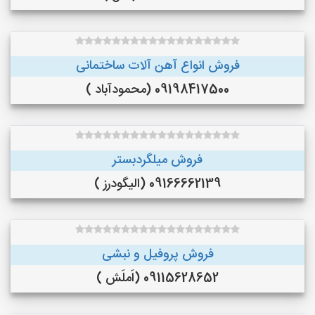
فروش انواع آهن آلات ساختمانی
09198417500 (محمودآباد )
فروش میلگردبستر
09166662139 (الیگودرز )
فروش پروفیل و نبشی
09115628652 (اَملَش )