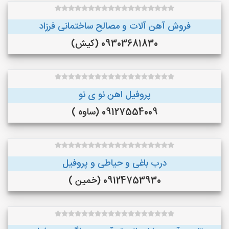
فروش آهن آلات و مصالح ساختمانی فرزاد
09303681830 (کیش)
پروفیل اهن نو ی نو
09127554009 (ساوه )
درب باغی و حیاطی و پروفیل
09124753930 (خمین )