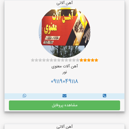
آهن آلاتی
آهن آلات معنوی
نور
09119049118
مشاهده پروفایل
آهن آلاتی