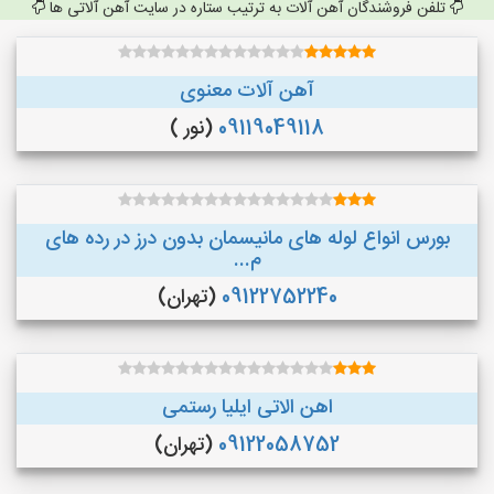
تلفن فروشندگان آهن آلات به ترتیب ستاره در سایت آهن آلاتی ها
آهن آلات معنوی
09119049118
(نور )
بورس انواع لوله های مانیسمان بدون درز در رده های
م...
09122752240
(تهران)
اهن الاتی ایلیا رستمی
09122058752
(تهران)