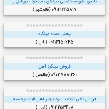
تامین آهن ساختمانی تیرآهن ، میلگرد ، پروفیل و
09112265817 (قائم‌شهر )
پخش عمده میلگرد
09113150245 (بابل )
فروش میلگرد آهن
09037881261 (چالوس )
فروش آهن آلات با سود ناچیز آهن آلات برجسته
09111253408 (آمل )