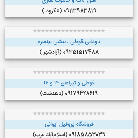
اهن الات و خاموت سازی
09113983819 (لنگرود )
ناودانی،قوطی ، نبشی ،پنجره
09351517488 (آزادشهر )
قوطی و تیراهن ۱۴ و ۱۶
09179428619 (دهدشت)
فروشگاه پروفیل ایوانی
09185853039 (اسلام‌آباد غرب)