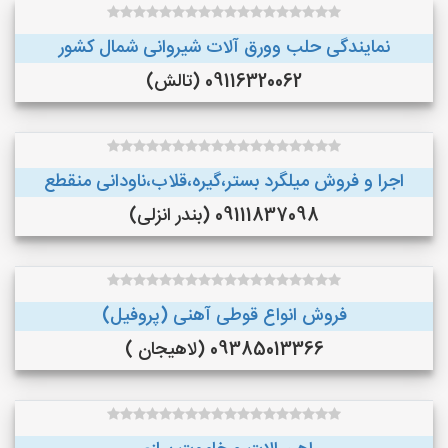
نمایندگی حلب وورق آلات شیروانی شمال کشور
09116320062 (تالش)
اجرا و فروش میلگرد بستر،گیره،قلاب،ناودانی منقطع
09111837098 (بندر انزلی)
فروش انواع قوطی آهنی (پروفیل)
09385013366 (لاهیجان )