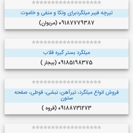
تیرچه فیبر میلگردبرای وتکا و منفی و خاموت
09187779387 (مریوان)
میلگرد بستر گیره قلاب
09185198375 (بیجار )
فروش انواع میلگرد، تیرآهن، نبشی، قوطی، صفحه
ستون
09188731273 (قروه )