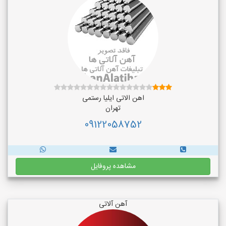
اهن الاتی ایلیا رستمی
تهران
09122058752
مشاهده پروفایل
آهن آلاتی