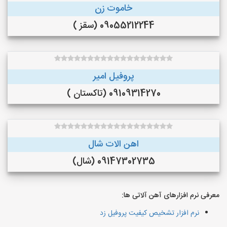
خاموت زن
09055212244 (سقز )
پروفیل امیر
09109314270 (تاکستان )
اهن الات شال
09147302735 (شال)
معرفی نرم افزارهای آهن آلاتی ها:
نرم افزار تشخیص کیفیت پروفیل زد