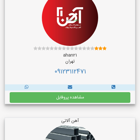
ahan21
تهران
09123112471
مشاهده پروفایل
آهن آلاتی