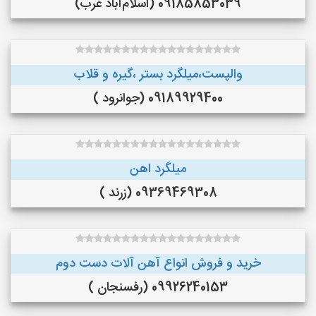
09185853039 (اسلام‌آباد غرب)
والپست،میلگرد بستر ،گیره و قلاب
09189929400 (جوانرود )
میلگرد اهن
09369469308 (زرند )
خرید و فروش انواع آهن آلات دست دوم
09926240153 (رفسنجان )