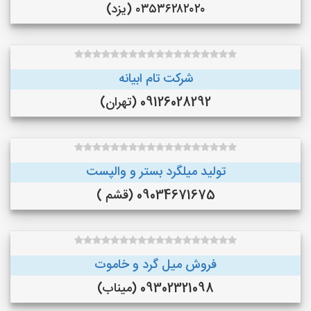
۰۳۵۳۶۲۸۲۰۲۰ (یزد)
شرکت تام ابیانه
09126028292 (تهران)
تولید میلگرد بستر و والپست
09034671675 (قشم )
فروش میل گرد و خاموت
09302321098 (میناب)