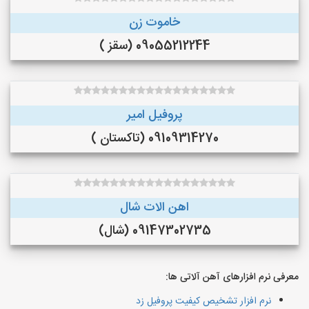
خاموت زن
09055212244 (سقز )
پروفیل امیر
09109314270 (تاکستان )
اهن الات شال
09147302735 (شال)
معرفی نرم افزارهای آهن آلاتی ها:
نرم افزار تشخیص کیفیت پروفیل زد