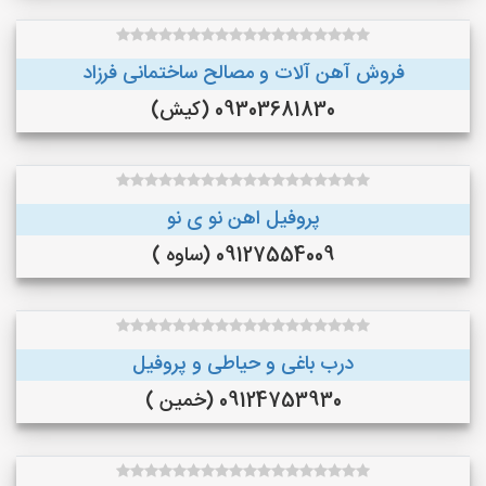
فروش آهن آلات و مصالح ساختمانی فرزاد
09303681830 (کیش)
پروفیل اهن نو ی نو
09127554009 (ساوه )
درب باغی و حیاطی و پروفیل
09124753930 (خمین )