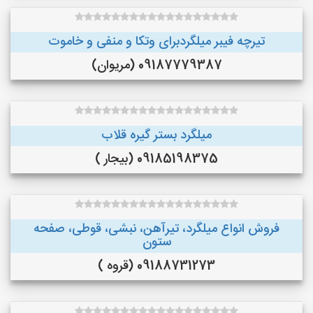
تیرچه فیبر میلگردبرای وتکا و منفی و خاموت
09187779387 (مریوان)
میلگرد بستر گیره قلاب
09185198375 (بیجار )
فروش انواع میلگرد، تیرآهن، نبشی، قوطی، صفحه
ستون
09188731273 (قروه )