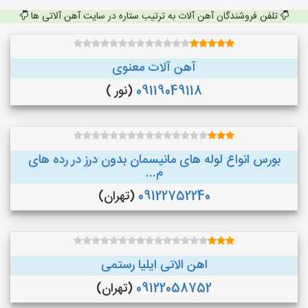
تلفن فروشندگان آهن آلات به ترتیب ستاره در سایت آهن آلاتی ها
آهن آلات معنوی
09119049118
(نور )
بورس انواع لوله های مانیسمان بدون درز در رده های
م...
09122752240
(تهران)
اهن الاتی ایلیا رستمی
09122058752
(تهران)