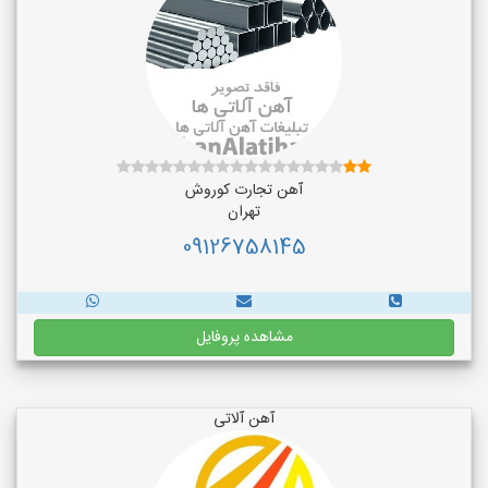
آهن تجارت کوروش
تهران
09126758145
مشاهده پروفایل
آهن آلاتی