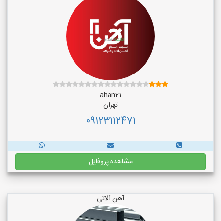
ahan21
تهران
09123112471
مشاهده پروفایل
آهن آلاتی