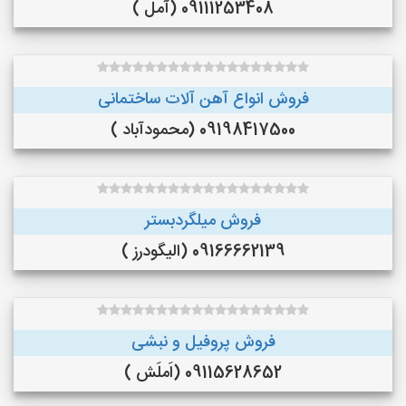
09111253408 (آمل )
فروش انواع آهن آلات ساختمانی
09198417500 (محمودآباد )
فروش میلگردبستر
09166662139 (الیگودرز )
فروش پروفیل و نبشی
09115628652 (اَملَش )