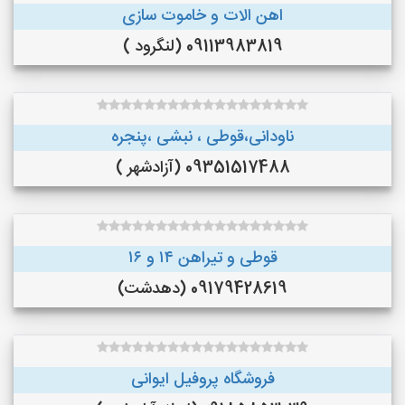
اهن الات و خاموت سازی
09113983819 (لنگرود )
ناودانی،قوطی ، نبشی ،پنجره
09351517488 (آزادشهر )
قوطی و تیراهن ۱۴ و ۱۶
09179428619 (دهدشت)
فروشگاه پروفیل ایوانی