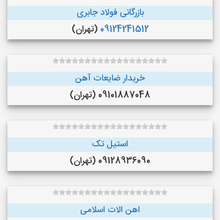
بازرگانی فولاد جابری
09124241512
(تهران)
خریدار ضایعات آهن
09101887048 (تهران)
استیل تک
09128936090 (تهران)
اهن الات اسلامی