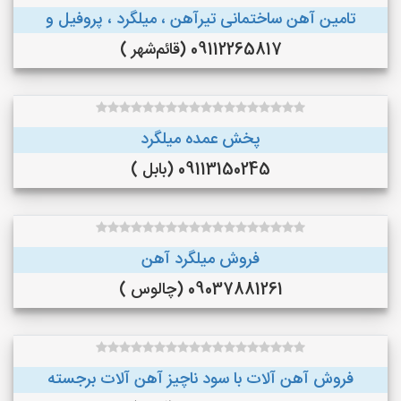
تامین آهن ساختمانی تیرآهن ، میلگرد ، پروفیل و
09112265817 (قائم‌شهر )
پخش عمده میلگرد
09113150245 (بابل )
فروش میلگرد آهن
09037881261 (چالوس )
فروش آهن آلات با سود ناچیز آهن آلات برجسته