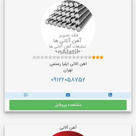
اهن الاتی ایلیا رستمی
تهران
09122058752
مشاهده پروفایل
آهن آلاتی