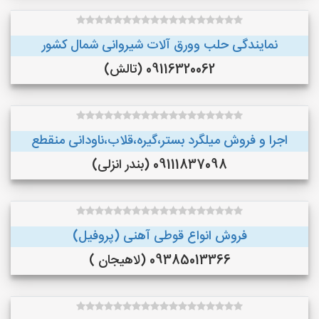
نمایندگی حلب وورق آلات شیروانی شمال کشور
09116320062 (تالش)
اجرا و فروش میلگرد بستر،گیره،قلاب،ناودانی منقطع
09111837098 (بندر انزلی)
فروش انواع قوطی آهنی (پروفیل)
09385013366 (لاهیجان )