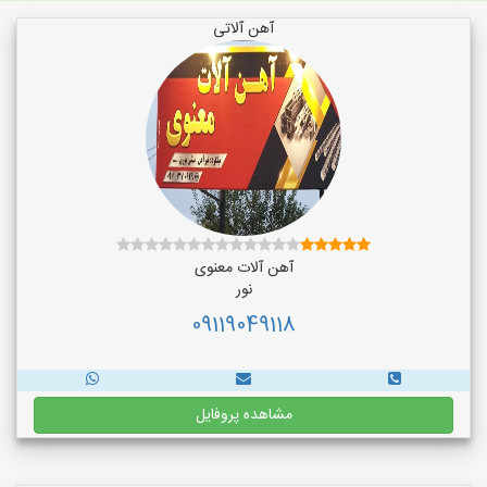
آهن آلاتی
آهن آلات معنوی
نور
09119049118
مشاهده پروفایل