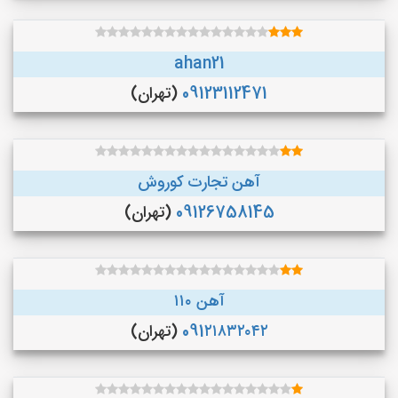
ahan21
09123112471
(تهران)
آهن تجارت کوروش
09126758145
(تهران)
آهن ۱۱۰
091۲۱۸۳۲۰۴۲
(تهران)