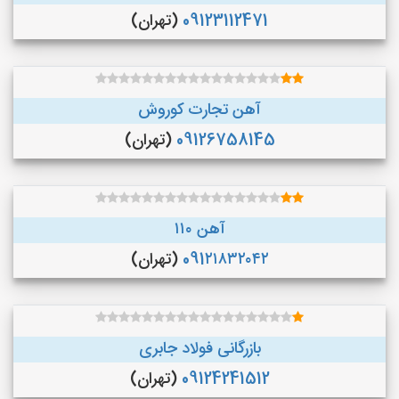
09123112471
(تهران)
آهن تجارت کوروش
09126758145
(تهران)
آهن ۱۱۰
091۲۱۸۳۲۰۴۲
(تهران)
بازرگانی فولاد جابری
09124241512
(تهران)