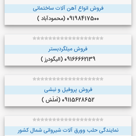
فروش انواع آهن آلات ساختمانی
09198417500 (محمودآباد )
فروش میلگردبستر
09166662139 (الیگودرز )
فروش پروفیل و نبشی
09115628652 (اَملَش )
نمایندگی حلب وورق آلات شیروانی شمال کشور