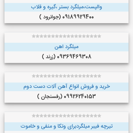
والپست،میلگرد بستر ،گیره و قلاب
09189929400 (جوانرود )
میلگرد اهن
09369469308 (زرند )
خرید و فروش انواع آهن آلات دست دوم
09926240153 (رفسنجان )
تیرچه فیبر میلگردبرای وتکا و منفی و خاموت