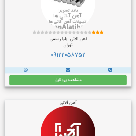
اهن الاتی ایلیا رستمی
تهران
09122058752
مشاهده پروفایل
آهن آلاتی