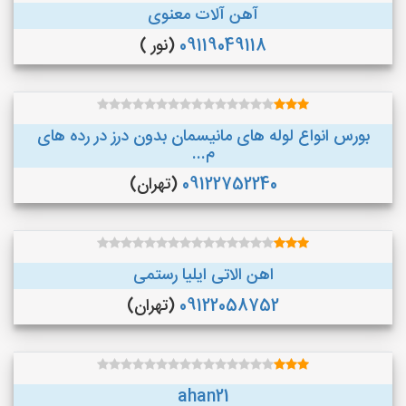
آهن آلات معنوی
09119049118
(نور )
بورس انواع لوله های مانیسمان بدون درز در رده های
م...
09122752240
(تهران)
اهن الاتی ایلیا رستمی
09122058752
(تهران)
ahan21