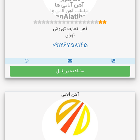
آهن تجارت کوروش
تهران
09126758145
مشاهده پروفایل
آهن آلاتی