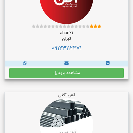
ahan21
تهران
09123112471
مشاهده پروفایل
آهن آلاتی