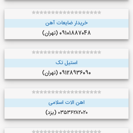
خریدار ضایعات آهن
09101887048 (تهران)
استیل تک
09128936090 (تهران)
اهن الات اسلامی
۰۳۵۳۶۲۸۲۰۲۰ (یزد)