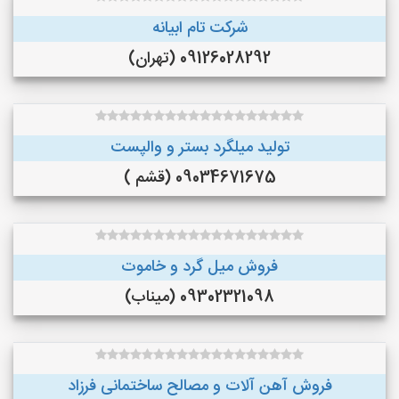
شرکت تام ابیانه
09126028292 (تهران)
تولید میلگرد بستر و والپست
09034671675 (قشم )
فروش میل گرد و خاموت
09302321098 (میناب)
فروش آهن آلات و مصالح ساختمانی فرزاد