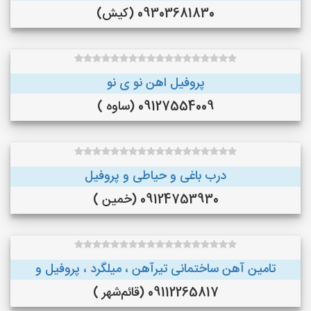
09303681830 (کیش)
پروفیل اهن نو ی نو
09127554009 (ساوه )
درب باغی و حیاطی و پروفیل
09124753930 (خمین )
تامین آهن ساختمانی تیرآهن ، میلگرد ، پروفیل و
09112265817 (قائم‌شهر )