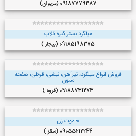
09187779387 (مریوان)
میلگرد بستر گیره قلاب
09185198375 (بیجار )
فروش انواع میلگرد، تیرآهن، نبشی، قوطی، صفحه
ستون
09188731273 (قروه )
خاموت زن
09055212244 (سقز )