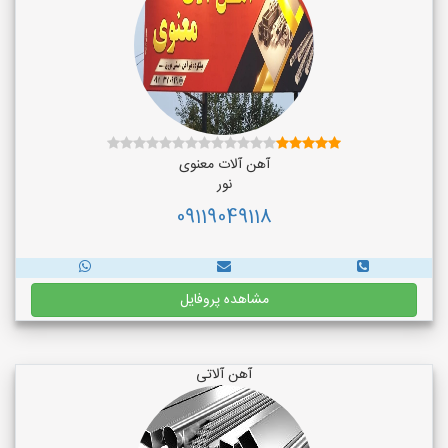
آهن آلات معنوی
نور
09119049118
مشاهده پروفایل
آهن آلاتی