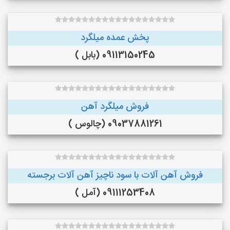
پخش عمده میلگرد
09113150245 (بابل )
فروش میلگرد آهن
09037881261 (چالوس )
فروش آهن آلات با سود ناچیز آهن آلات برجسته
09111253408 (آمل )