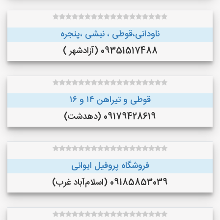
ناودانی،قوطی ، نبشی ،پنجره
09351517488 (آزادشهر )
قوطی و تیراهن ۱۴ و ۱۶
09179428619 (دهدشت)
فروشگاه پروفیل ایوانی
09185853039 (اسلام‌آباد غرب)