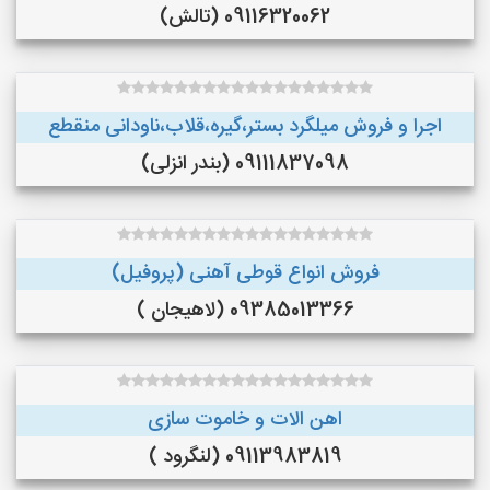
09116320062 (تالش)
اجرا و فروش میلگرد بستر،گیره،قلاب،ناودانی منقطع
09111837098 (بندر انزلی)
فروش انواع قوطی آهنی (پروفیل)
09385013366 (لاهیجان )
اهن الات و خاموت سازی
09113983819 (لنگرود )