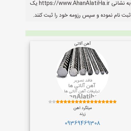
در سایت آهن آلاتی ها می توانید لیست بهترین فروشنده های آهن آلات را مشاهده کنید. سایت آهن آلاتی ها به نشانی https://www.AhanAlatiHa.ir یک
بت نام نموده و سپس رزومه خود را ثبت کنند.
آهن آلاتی
میلگرد اهن
زرند
09369469308