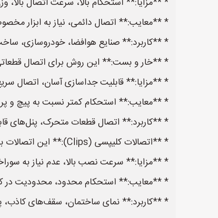
* **مزایا:** استحکام بالا، سرعت اتصال بالا، وز
* **معایب:** اتصال دائمی، نیاز به ابزار مخصو
* **کاربرد:** صنایع هوافضا، خودروسازی، ساخت و
* **خار و بست:** این روش برای اتصال قطعاتی 
* **مزایا:** قابلیت جداسازی آسان، اتصال سریع
* **معایب:** استحکام کمتر نسبت به پیچ و پرچ
* **کاربرد:** اتصال قطعات متحرک، پنل‌های قاب
* **اتصالات کلیپسی (Clips):** این اتصالات برای اتصال سریع و آسان پانل‌ها و ورق‌های آلومینیومی به یکدیگر یا به سازه‌های دیگر استفاده می‌شوند.
* **مزایا:** سرعت نصب بالا، عدم نیاز به سور
* **معایب:** استحکام محدود، محدودیت در کار
* **کاربرد:** نمای ساختمان، سقف‌های کاذب، پان