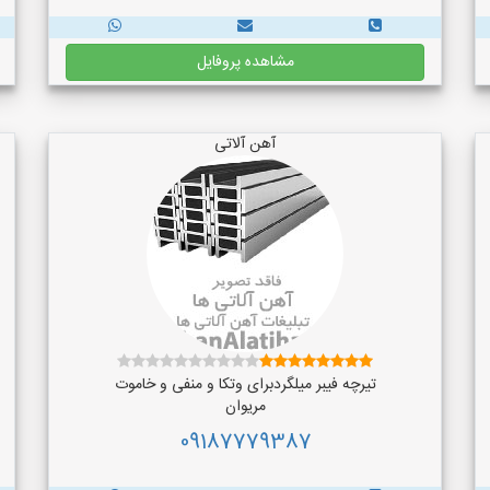
مشاهده پروفایل
آهن آلاتی
تیرچه فیبر میلگردبرای وتکا و منفی و خاموت
مریوان
09187779387