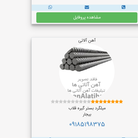
مشاهده پروفایل
آهن آلاتی
میلگرد بستر گیره قلاب
بیجار
09185198375