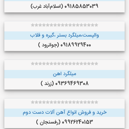
09185853039 (اسلام‌آباد غرب)
والپست،میلگرد بستر ،گیره و قلاب
09189929400 (جوانرود )
میلگرد اهن
09369469308 (زرند )
خرید و فروش انواع آهن آلات دست دوم
09926240153 (رفسنجان )