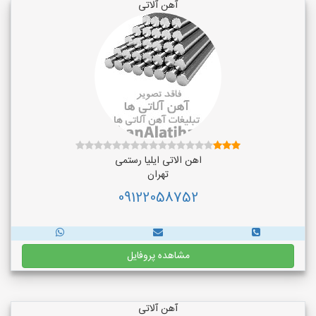
آهن آلاتی
اهن الاتی ایلیا رستمی
تهران
09122058752
مشاهده پروفایل
آهن آلاتی