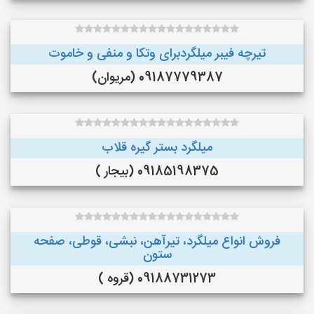
تیرچه فیبر میلگردبرای وتکا و منفی و خاموت
09187779387 (مریوان)
میلگرد بستر گیره قلاب
09185198375 (بیجار )
فروش انواع میلگرد، تیرآهن، نبشی، قوطی، صفحه
ستون
09188731273 (قروه )