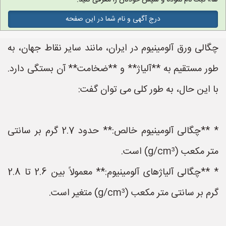
ها» ثبت نام نموده و سپس خودتان را معرفی کنید.
درج آگهی و نام شما در این صفحه
چگالی ورق آلومینیوم در ایران، مانند سایر نقاط جهان، به
طور مستقیم به **آلیاژ** و **ضخامت** آن بستگی دارد.
با این حال، به طور کلی می توان گفت:
* **چگالی آلومینیوم خالص:** حدود 2.7 گرم بر سانتی
متر مکعب (g/cm³) است.
* **چگالی آلیاژهای آلومینیوم:** معمولاً بین 2.6 تا 2.8
گرم بر سانتی متر مکعب (g/cm³) متغیر است.