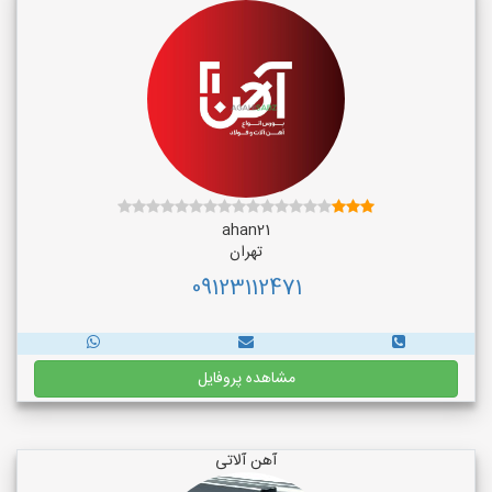
ahan21
تهران
09123112471
مشاهده پروفایل
آهن آلاتی