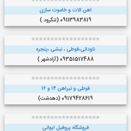
اهن الات و خاموت سازی
09113983819 (لنگرود )
ناودانی،قوطی ، نبشی ،پنجره
09351517488 (آزادشهر )
قوطی و تیراهن ۱۴ و ۱۶
09179428619 (دهدشت)
فروشگاه پروفیل ایوانی