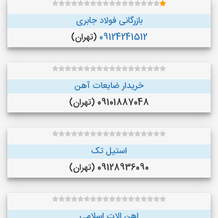
بازرگانی فولاد جابری
09124241512
(تهران)
خریدار ضایعات آهن
09101887048 (تهران)
استیل تک
09128936090 (تهران)
اهن الات اسلامی