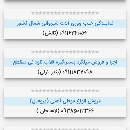
نمایندگی حلب وورق آلات شیروانی شمال کشور
09116320062 (تالش)
اجرا و فروش میلگرد بستر،گیره،قلاب،ناودانی منقطع
09111837098 (بندر انزلی)
فروش انواع قوطی آهنی (پروفیل)
09385013366 (لاهیجان )