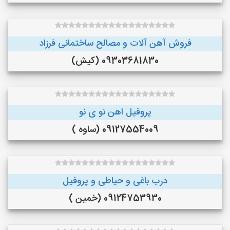
فروش آهن آلات و مصالح ساختمانی فرزاد
09303681830 (کیش)
پروفیل اهن نو ی نو
09127554009 (ساوه )
درب باغی و حیاطی و پروفیل
09124753930 (خمین )