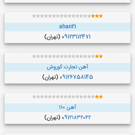
ahan21
09123112471
(تهران)
آهن تجارت کوروش
09126758145
(تهران)
آهن ۱۱۰
091۲۱۸۳۲۰۴۲
(تهران)