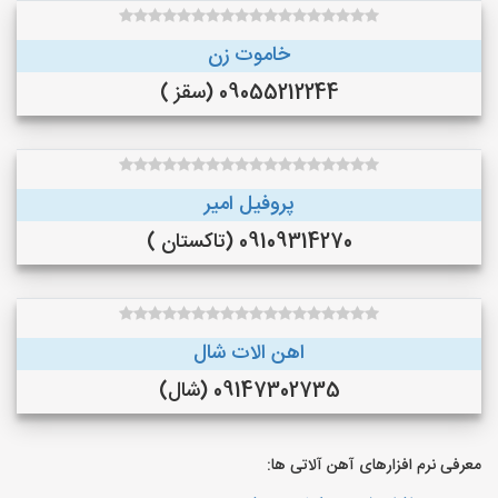
خاموت زن
09055212244 (سقز )
پروفیل امیر
09109314270 (تاکستان )
اهن الات شال
09147302735 (شال)
معرفی نرم افزارهای آهن آلاتی ها: