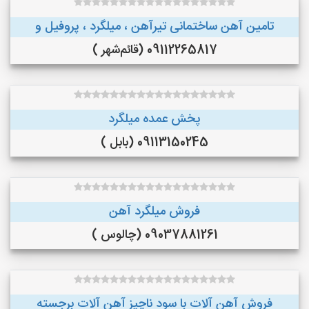
تامین آهن ساختمانی تیرآهن ، میلگرد ، پروفیل و
09112265817 (قائم‌شهر )
پخش عمده میلگرد
09113150245 (بابل )
فروش میلگرد آهن
09037881261 (چالوس )
فروش آهن آلات با سود ناچیز آهن آلات برجسته