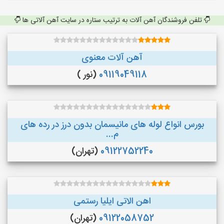
تلفن فروشندگان آهن آلات به ترتیب ستاره در سایت آهن آلاتی ها
آهن آلات معنوی
09119049118
(نور )
بورس انواع لوله های مانیسمان بدون درز در رده های
م...
09122752240
(تهران)
اهن الاتی ایلیا رستمی
09122058752
(تهران)