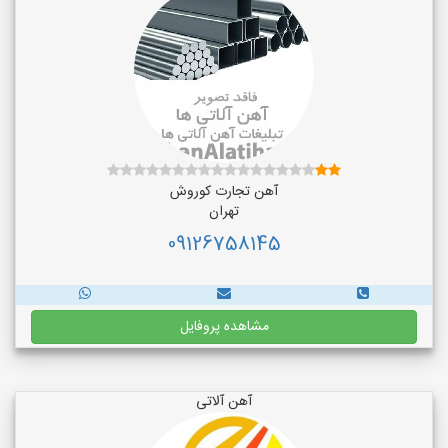
آهن تجارت کوروش
تهران
09126758145
مشاهده پروفایل
آهن آلاتی