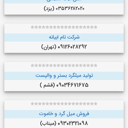
۰۳۵۳۶۲۸۲۰۲۰ (یزد)
شرکت تام ابیانه
09126028292 (تهران)
تولید میلگرد بستر و والپست
09034671675 (قشم )
فروش میل گرد و خاموت
09302321098 (میناب)