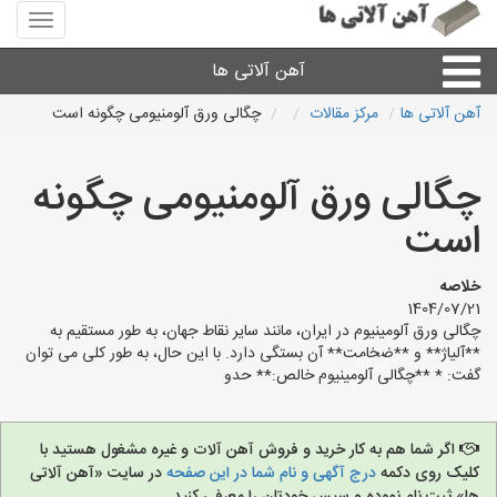
منوی
سایت
آهن
آهن آلاتی ها
آلاتی
ها
آهن آلاتی ها
مرکز مقالات
چگالی ورق آلومنیومی چگونه است
میلگرد نبشی،مفتول
چگالی ورق آلومنیومی چگونه
ورق
است
لوله و اتصالات
خلاصه
1404/07/21
چگالی ورق آلومینیوم در ایران، مانند سایر نقاط جهان، به طور مستقیم به
سایر آهن آلات
**آلیاژ** و **ضخامت** آن بستگی دارد. با این حال، به طور کلی می توان
گفت: * **چگالی آلومینیوم خالص:** حدو
آهن آلاتی های شهرها
اگر شما هم به کار خرید و فروش آهن آلات و غیره مشغول هستید با
کلیک روی دکمه
درج آگهی و نام شما در این صفحه
در سایت «آهن آلاتی