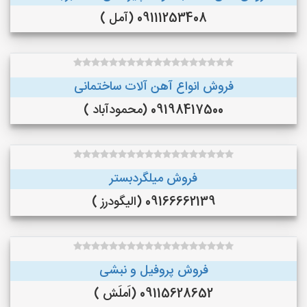
09111253408 (آمل )
فروش انواع آهن آلات ساختمانی
09198417500 (محمودآباد )
فروش میلگردبستر
09166662139 (الیگودرز )
فروش پروفیل و نبشی
09115628652 (اَملَش )